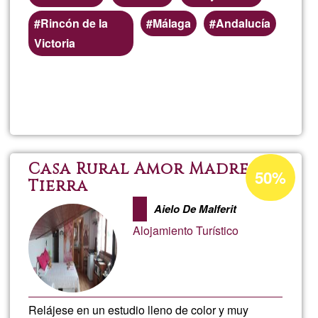
Áreas
Rincón de la
Málaga
Andalucía
de
Victoria
servicio
(geográficas)
Lee más
sobre
preferentes
Alquiler
de
Porcentaje
Casa Rural Amor Madre
50%
de
Tierra
habitac
aceptación
Aielo De Malferit
de
en
Alojamiento Turístico
G1
Málaga
Relájese en un estudio lleno de color y muy