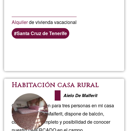
Tierra
Alquiler
de vivienda vacacional
Santa Cruz de Tenerife
Lee más
sobre
Habitac
en
Habitación casa rural
casa
Aielo De Malferit
Ofrezco habitación para tres personas en mi casa
terrera
rural de Aielo de Malferit, dispone de balcón,
cocina, baño completo y posibilidad de conocer
nuestro GMERCADO en el campo.