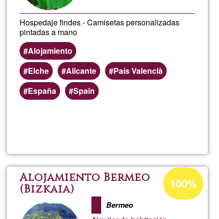
Hospedaje findes - Camisetas personalizadas
pintadas a mano
Alojamiento
Elche
Alicante
País Valencià
España
Spain
Lee más
sobre
Yola
Porcentaje
Alojamiento Bermeo
100%
de
(Bizkaia)
aceptación
Bermeo
de