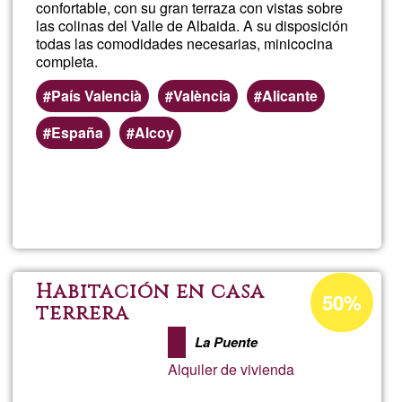
confortable, con su gran terraza con vistas sobre
las colinas del Valle de Albaida. A su disposición
todas las comodidades necesarias, minicocina
completa.
País Valencià
València
Alicante
España
Alcoy
Lee más
sobre
Casa
Rural
Porcentaje
Habitación en casa
50%
de
terrera
Amor
aceptación
La Puente
de
Madre
Alquiler de vivienda
G1