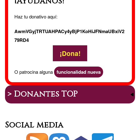
¡Ayúdanos!
de
Malferit
Haz tu donativo aquí:
100%
AwmVGyjTRTUAHPACy4yBjP1KoHiJFNmaUBxiV2
79RD4
Ğ1
¡Dona!
O patrocina alguna
funcionalidad nueva
> Donantes TOP
Social media