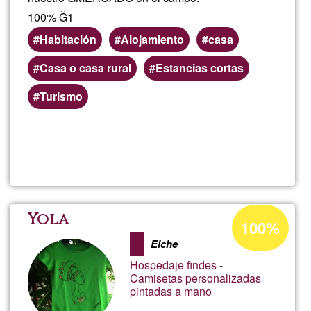
100% Ğ1
Habitación
Alojamiento
casa
Casa o casa rural
Estancias cortas
Áreas
Turismo
de
servicio
Lee más
sobre
(geográficas)
preferentes
Habitac
casa
Porcentaje
Yola
100%
de
rural
Elche
aceptación
Hospedaje findes -
de
Camisetas personalizadas
pintadas a mano
G1