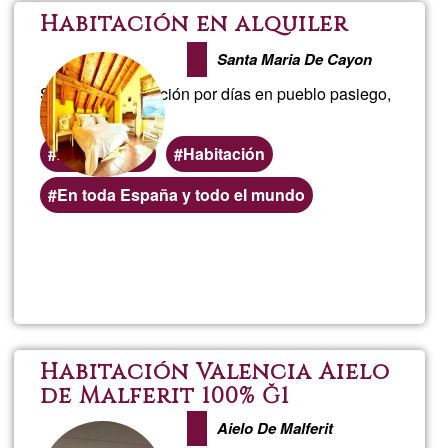
Bermeo
Habitación en alquiler
(Bizkaia
Santa Maria De Cayon
Se alquila habitación por días en pueblo pasiego,
casa bonita
Alojamiento
Habitación
Áreas
En toda España y todo el mundo
de
servicio
Lee más
sobre
(geográficas)
preferentes
Habitac
en
Habitación Valencia Aielo
de Malferit 100% Ğ1
alquiler
Aielo De Malferit