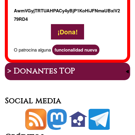
AwmVGyjTRTUAHPACy4yBjP1KoHiJFNmaUBxiV2
79RD4
¡Dona!
O patrocina alguna
funcionalidad nueva
> Donantes TOP
Social media