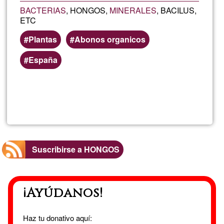
BACTERIAS
, HONGOS,
MINERALES
, BACILUS,
ETC
Plantas
Abonos organicos
España
Lee más
sobre
ORGAN
SOLUTI
Suscribirse a HONGOS
¡Ayúdanos!
Haz tu donativo aquí: