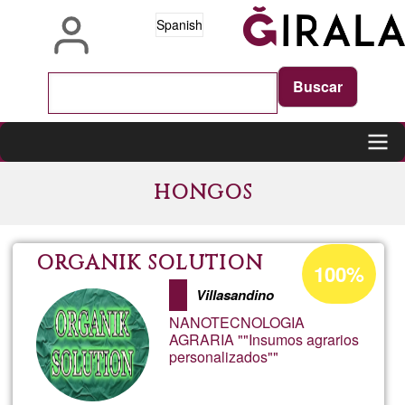
Pasar
Spanish
al
contenido
principal
Main
HONGOS
navigation
Porcentaje
ORGANIK SOLUTION
100%
de
Villasandino
aceptación
NANOTECNOLOGIA
de
AGRARIA ""Insumos agrarios
personalizados""
G1