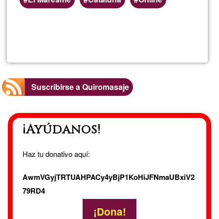
Lee más
sobre
TERAPI
NATUR
Suscribirse a Quiromasaje
¡Ayúdanos!
Haz tu donativo aquí:
AwmVGyjTRTUAHPACy4yBjP1KoHiJFNmaUBxiV2
79RD4
¡Dona!