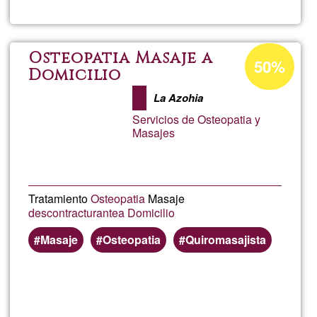
Joselui
AhoraQ
Porcentaje
Osteopatia Masaje a
50%
de
Domicilio
aceptación
La Azohia
de
Servicios de Osteopatia y
G1
Masajes
Tratamiento
Osteopatia
Masaje
descontracturante
a Domicilio
Masaje
Osteopatia
Quiromasajista
Lee más
sobre