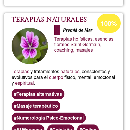
Osteopa
Masaje
Porcentaje
TERAPIAS NATURALES
100%
de
a
Premià de Mar
aceptación
Terapias holísticas, esencias
de
Domicil
florales Saint Germain,
coaching, masajes
G1
Terapias
y tratamientos
naturales
, conscientes y
evolutivos para el
cuerpo
físico, mental, emocional
y
espiritual
.
Terapias alternativas
Masaje terapéutico
Numerología Psico-Emocional
El Maresme
Cataluña
Online