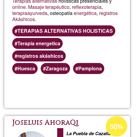
Terapias alternativas
holísticas presenciales y
online
.
Masaje terapéutico
,
reflexoterapia
,
terapia
ayurveda
, osteopatía
energética
,
registros
Akáshicos
.
TERAPIAS ALTERNATIVAS HOLISTICAS
Terapia energetica
registros akáshicos
Huesca
Zaragoza
Pamplona
Lee más
sobre
Creer
y
Porcentaje
Joseluis AhoraQi
50%
de
crearte
La Puebla de Cazalla