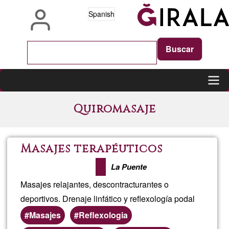
Pasar
Spanish
al
contenido
principal
Main
Quiromasaje
navigation
Masajes terapéuticos
La Puente
Masajes relajantes, descontracturantes o
deportivos. Drenaje linfático y reflexología podal
Masajes
Reflexologia