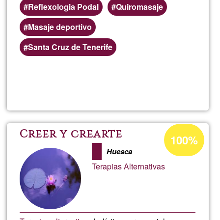
Reflexologia Podal
Quiromasaje
Masaje deportivo
Áreas
Santa Cruz de Tenerife
de
servicio
Lee más
sobre
(geográficas)
preferentes
Masaje
terapéu
Porcentaje
Creer y crearte
100%
de
Huesca
aceptación
Terapias Alternativas
de
G1