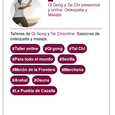
aceptación
Qi Gong y Tai Chi presencial
de
y online. Osteopatía y
Masaje.
G1
Talleres de
Qi Gong
y
Tai Chi
online
. Sesiones de
osteopatía y masaje.
Taller online
Qi gong
Tai Chi
Para todo el mundo
Sevilla
Morón de la Frontera
Marchena
Arahal
Osuna
La Puebla de Cazalla
Lee más
sobre