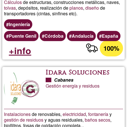
Cálculos
de estructuras, construcciones metálicas, naves,
tolvas
, depósitos, realización de
planos
,
diseño
de
transportadores (cintas, sinfines etc).
Ingeniería
Puente Genil
Córdoba
Andalucía
España
100%
+info
Idara Soluciones
Cabanes
Gestión energía y residuos
Instalaciones
de renovables,
electricidad
,
fontanería
y
gestión de residuos
y aguas residuales,
baños secos
,
biofiltros, fosas de oxidación completa...