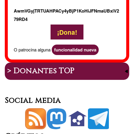
AwmVGyjTRTUAHPACy4yBjP1KoHiJFNmaUBxiV2
79RD4
¡Dona!
O patrocina alguna
funcionalidad nueva
> Donantes TOP
Social media