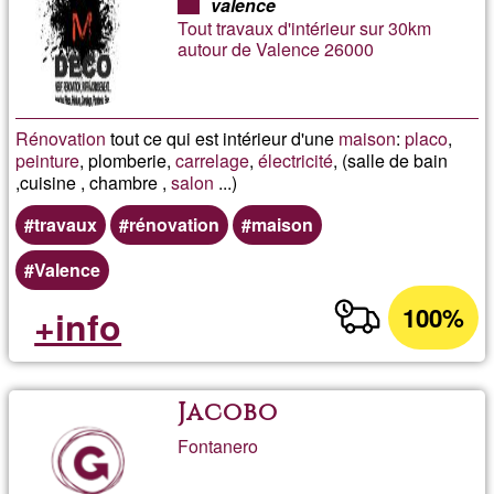
valence
Tout travaux d'intérieur sur 30km
autour de Valence 26000
Rénovation
tout ce qui est intérieur d'une
maison
:
placo
,
peinture
, plomberie,
carrelage
,
électricité
, (salle de bain
,cuisine , chambre ,
salon
...)
travaux
rénovation
maison
Valence
100%
+info
Jacobo
Fontanero