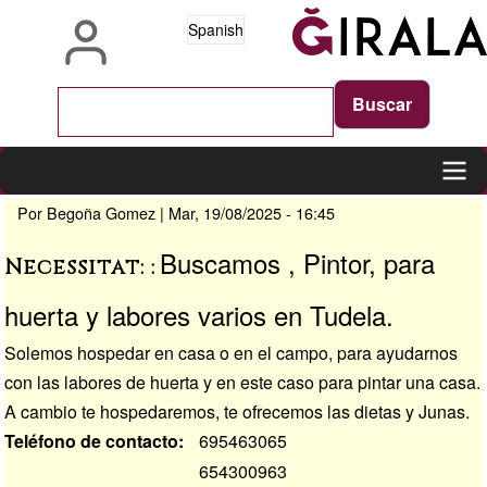
Pasar
Spanish
al
contenido
principal
Por
Begoña Gomez
|
Mar, 19/08/2025 - 16:45
Main
navigation
Buscamos , Pintor, para
Necessitat:
huerta y labores varios en Tudela.
Solemos hospedar en casa o en el campo, para ayudarnos
con las labores de huerta y en este caso para pintar una casa.
A cambio te hospedaremos, te ofrecemos las dietas y Junas.
Teléfono de contacto
695463065
654300963