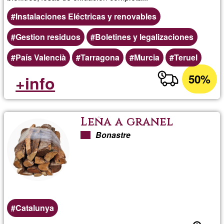
Instalaciones Eléctricas y renovables
Gestion residuos
Boletines y legalizaciones
País Valencià
Tarragona
Murcia
Teruel
50%
+info
Leña a granel
Bonastre
Catalunya