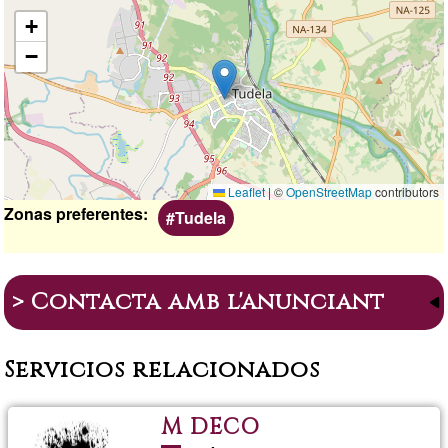
Ubicación
+
−
Leaflet
|
©
OpenStreetMap
contributors
Zonas preferentes
Tudela
> Contacta amb l'anunciant
Servicios relacionados
M DECO