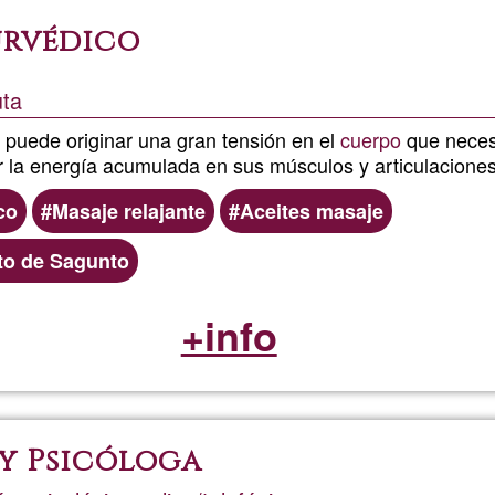
urvédico
uta
a puede originar una gran tensión en el
cuerpo
que neces
r la energía acumulada en sus músculos y articulaciones
co
Masaje relajante
Aceites masaje
to de Sagunto
+info
y Psicóloga