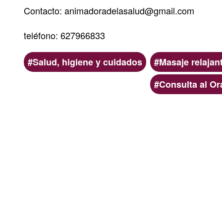
Contacto: animadoradelasalud@gmail.com
teléfono: 627966833
Ámbito
Categoria
Salud, higiene y cuidados
Masaje relajan
Consulta al Or