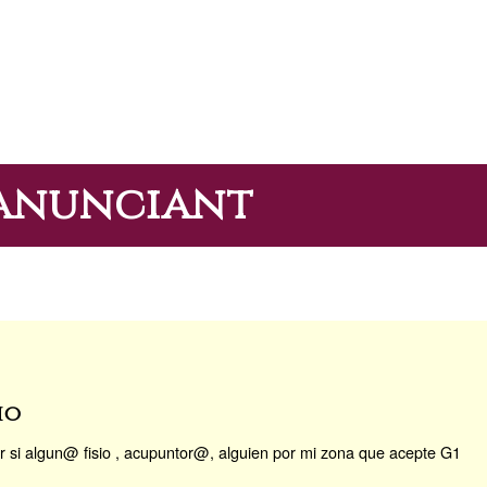
'anunciant
io
r si algun@ fisio , acupuntor@, alguien por mi zona que acepte G1