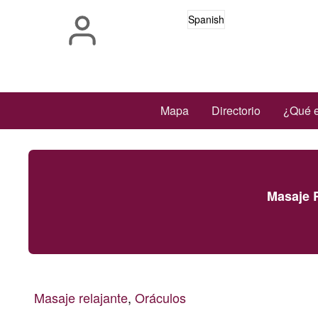
Pasar
Spanish
al
contenido
principal
Main
Mapa
Directorio
¿Qué e
navigation
Masaje R
Masaje relajante
,
Oráculos