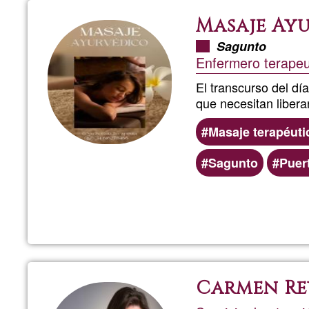
Masaje Ay
Sagunto
Enfermero terape
El transcurso del dí
que necesitan libera
Masaje terapéuti
Sagunto
Puer
Carmen Re