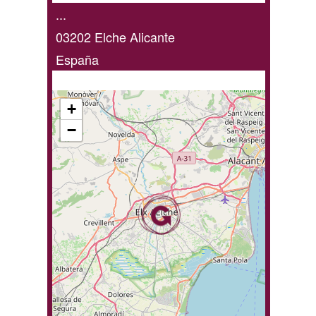
domicilio
...
/
03202
Elche
Alicante
online
España
+
−