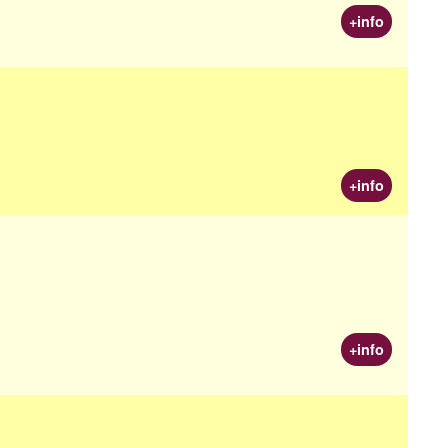
+info
+info
+info