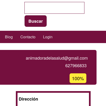
Blog
Contacto
Login
animadoradelasalud@gmail.com
627966833
Porcentaje
100%
de
aceptación
de
A
Dirección
G1