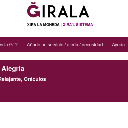
XIRA LA MONEDA |
XIRA'L SISTEMA
s la G1?
Añade un servicio / oferta / necesidad
Ayuda
Alegría
elajante, Oráculos