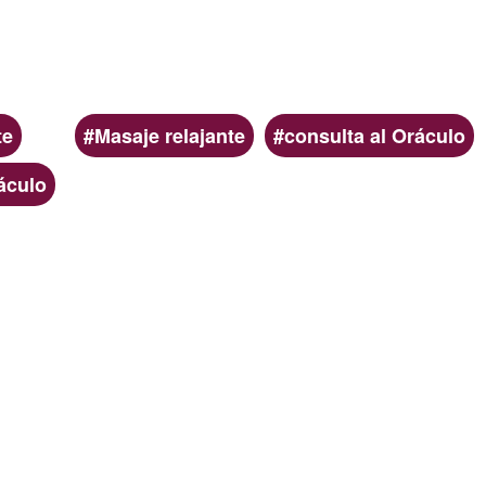
Palabras
te
Masaje relajante
consulta al Oráculo
clave
áculo