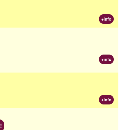
+info
+info
+info
!