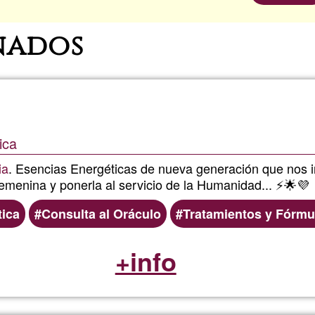
nados
ica
ia
. Esencias Energéticas de nueva generación que nos invi
emenina y ponerla al servicio de la Humanidad... ⚡🌟💜
tica
Consulta al Oráculo
Tratamientos y Fórmul
+info