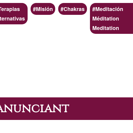
Terapias
Misión
Chakras
Meditación
lternativas
Méditation
Meditation
'anunciant