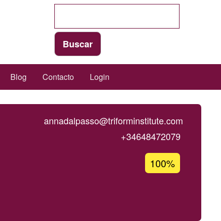
Blog
Contacto
Login
annadalpasso@triforminstitute.com
+34648472079
Porcentaje
100%
de
aceptación
de
G1