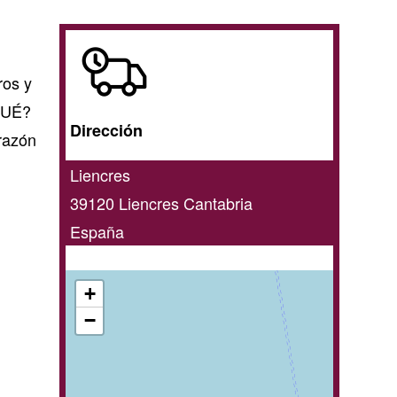
A
domicilio
ros y
/
 QUÉ?
Dirección
online
orazón
Liencres
39120
Liencres
Cantabria
España
+
−