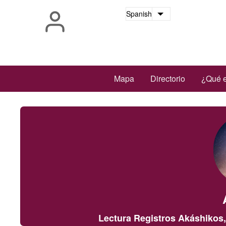
Pasar
Spanish
Lista adicional 
al
contenido
principal
Main
Mapa
Directorio
¿Qué e
navigation
Lectura Registros Akáshikos,