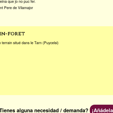
eina que jo no puc fer.
nt Pere de Vilamajor
din-forêt
terrain situé dans le Tarn (Puycelsi)
Tienes alguna necesidad / demanda?
¡Añádela