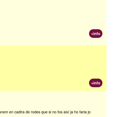
+info
+info
nem en cadira de rodes que si no fos així ja ho faria jo