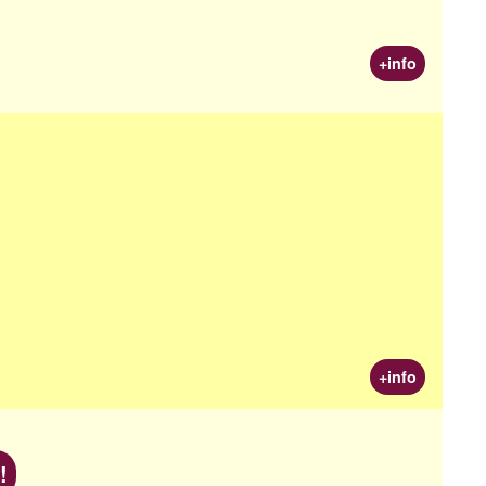
+info
+info
!