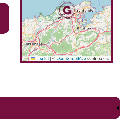
Leaflet
|
©
OpenStreetMap
contributors