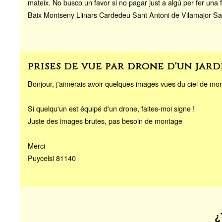
mateix. No busco un favor si no pagar just a algú per fer una f
Baix Montseny Llinars Cardedeu Sant Antoni de Vilamajor Sa
prises de vue par drone d'un jar
Bonjour, j'aimerais avoir quelques images vues du ciel de mon 
Si quelqu'un est équipé d'un drone, faites-moi signe !
Juste des images brutes, pas besoin de montage
Merci
Puycelsi 81140
¿