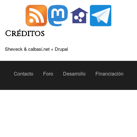
Créditos
Sheveck
&
calbasi.net
+
Drupal
Peu
Contacto
Foro
Desarrollo
Financiación