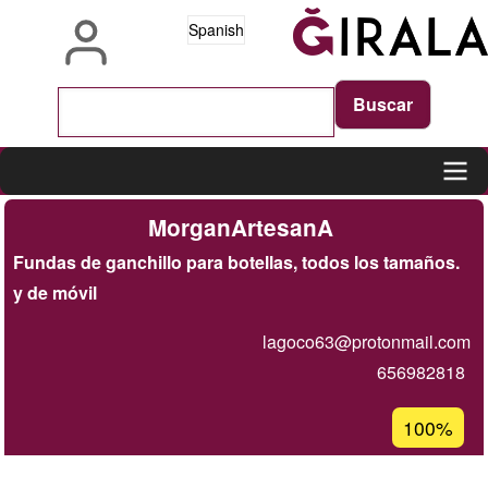
Pasar
Spanish
al
contenido
principal
Main
MorganArtesanA
navigation
Fundas de ganchillo para botellas, todos los tamaños.
y de móvil
lagoco63@protonmail.com
656982818
Porcentaje
100%
de
aceptación