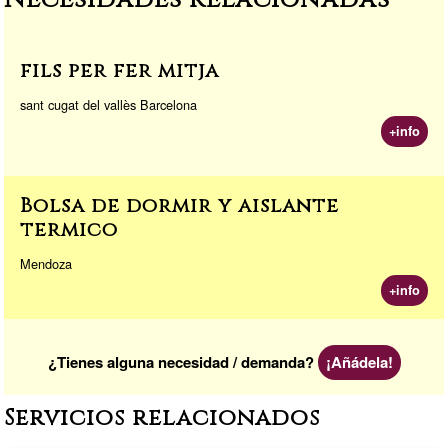
m
o
n
a
n
k
fils per fer mitja
sant cugat del vallès Barcelona
+info
Bolsa de dormir y aislante
termico
Mendoza
+info
¿Tienes alguna necesidad / demanda?
¡Añádela!
Servicios relacionados