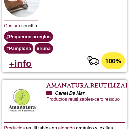
Costura
sencilla.
Pequeños arreglos
Pamplona
Iruña
100%
+info
Amanatura.reutilizab
Canet De Mar
Productos reutilizables-cero residuo
Productos
reutilizables en
algodón
orgánico y textiles