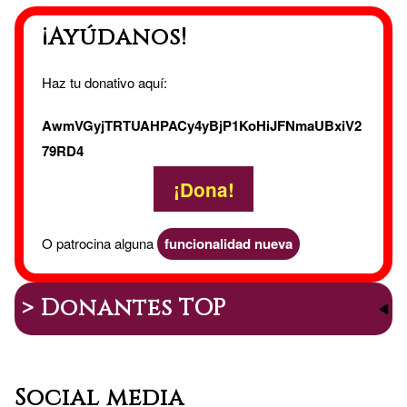
¡Ayúdanos!
Haz tu donativo aquí:
AwmVGyjTRTUAHPACy4yBjP1KoHiJFNmaUBxiV2
79RD4
¡Dona!
O patrocina alguna
funcionalidad nueva
> Donantes TOP
Social media