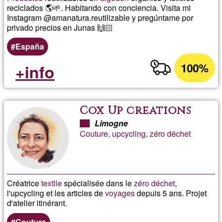
reciclados 🌎🌱. Habitando con conciencia. Visita mi
Instagram @amanatura.reutilizable y pregúntame por
privado precios en Junas 🙌🏻
España
100%
+info
Cox Up creations
Limogne
Couture, upcycling, zéro déchet
Créatrice
textile
spécialisée dans le
zéro déchet
,
l'upcycling et les articles de
voyages
depuis 5 ans. Projet
d'atelier itinérant.
Couture