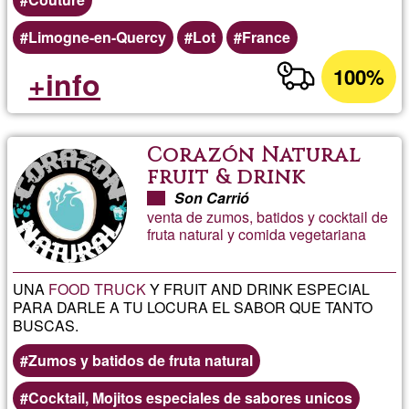
Limogne-en-Quercy
Lot
France
100%
+info
Corazón Natural
fruit & drink
Son Carrió
venta de zumos, batidos y cocktail de
fruta natural y comida vegetariana
UNA
FOOD TRUCK
Y FRUIT AND DRINK ESPECIAL
PARA DARLE A TU LOCURA EL SABOR QUE TANTO
BUSCAS.
Zumos y batidos de fruta natural
Cocktail, Mojitos especiales de sabores unicos