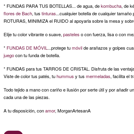
de
* FUNDAS PARA TUS BOTELLAS... de agua, de
kombucha
, de k
G1
flores de Bach
, tus
tinturas
...cualquier botella de cualquier tamañ
ROTURAS, MINIMIZA el RUIDO al apoyarla sobre la mesa y sobre todo
Elije tu color vibrante o suave,
pasteles
o con fuerza, lisa o con mezc
*
FUNDAS DE MÓVIL
...protege tu
móvil
de arañazos y golpes cua
juego
con tu funda de botella.
* FUNDAS para tus TARROS DE CRISTAL. Disfruta de las ventajas de
Viste de color tus patés, tu
hummus
y tus
mermeladas
, facilita e
Todo tejido a mano con cariño e ilusión por serte útil y por añadir 
cada una de las piezas.
A tu disposición, con
amor
, MorganArtesanA