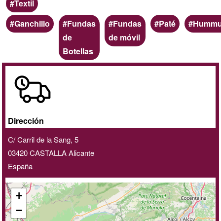
Ámbito
Textil
Palabras
Ganchillo
Fundas
Fundas
Paté
Humm
clave
de
de móvil
Botellas
A
domicilio
/
online
Dirección
C/ Carril de la Sang, 5
03420
CASTALLA
Alicante
España
+
−