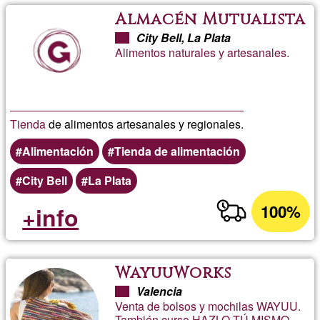
Almacén Mutualista
City Bell, La Plata
Alimentos naturales y artesanales.
Tienda
de alimentos artesanales y regionales.
Alimentación
Tienda de alimentación
City Bell
La Plata
100%
+info
WayuuWorks
Valencia
Venta de bolsos y mochilas WAYUU.
También curso HAZLO TÚ MISMO