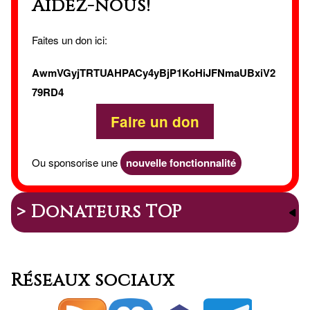
Aidez-nous!
Faites un don ici:
AwmVGyjTRTUAHPACy4yBjP1KoHiJFNmaUBxiV2
79RD4
Faire un don
Ou sponsorise une
nouvelle fonctionnalité
> Donateurs TOP
Réseaux sociaux