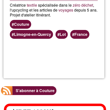
Créatrice
textile
spécialisée dans le
zéro déchet
,
l'upcycling et les articles de
voyages
depuis 5 ans.
Projet d'atelier itinérant.
Couture
Limogne-en-Quercy
Lot
France
En savoir
plus
sur
Cox
Up
S'abonner à Couture
creations