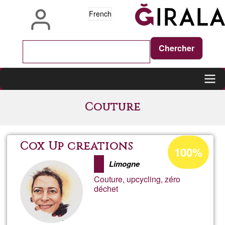
Aller
French
au
contenu
principal
Main
Couture
navigation
Pourcentage
Cox Up creations
100%
d'acceptation
Limogne
de
Couture, upcycling, zéro
Ğ1
déchet