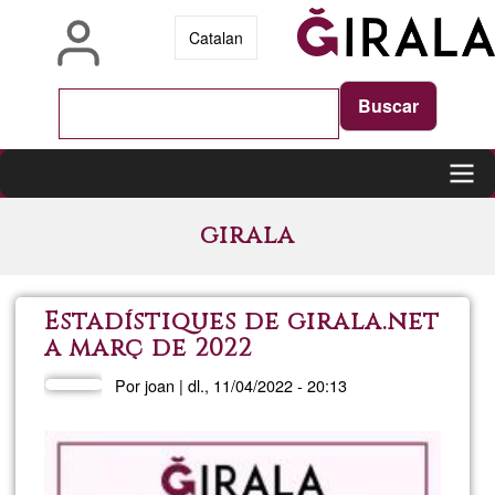
Pasar
Catalan
al
contenido
principal
Main
girala
navigation
Estadístiques de girala.net
a març de 2022
Por
joan
|
dl., 11/04/2022 - 20:13