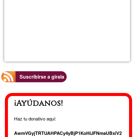
Estadís
Añadir
de
nuevo
girala.n
comentario
a
març
Suscribirse a girala
de
2022
¡Ayúdanos!
Haz tu donativo aquí:
AwmVGyjTRTUAHPACy4yBjP1KoHiJFNmaUBxiV2