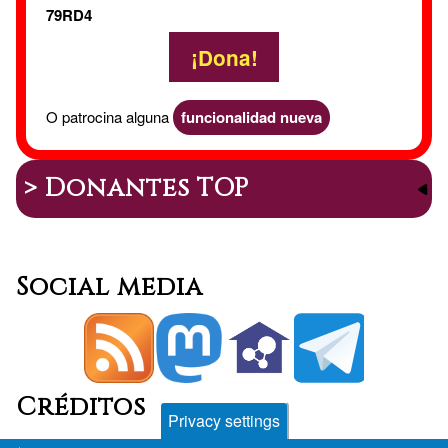
79RD4
¡Dona!
O patrocina alguna
funcionalidad nueva
> Donantes TOP
Social media
Créditos
Privacy settings