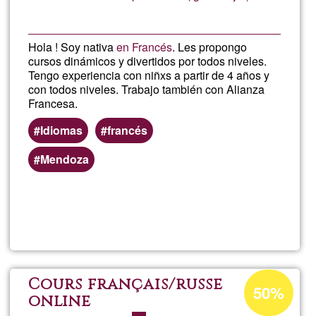
Hola ! Soy nativa
en Francés
. Les propongo
cursos dinámicos y divertidos por todos niveles.
Tengo experiencia con niñxs a partir de 4 años y
con todos niveles. Trabajo también con Alianza
Francesa.
Idiomas
francés
Mendoza
Read more
about
Curs
de
Ğ1ean
Cours français/russe
50%
onartzen
online
franc