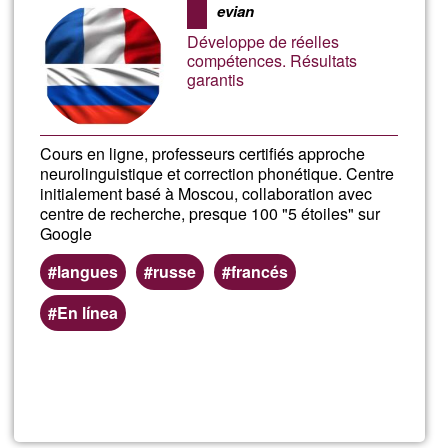
den
evian
ehunekoa
Développe de réelles
compétences. Résultats
garantis
Cours en ligne, professeurs certifiés approche
neurolinguistique et correction phonétique. Centre
initialement basé à Moscou, collaboration avec
centre de recherche, presque 100 "5 étoiles" sur
Google
langues
russe
francés
En línea
Read more
about
Cour