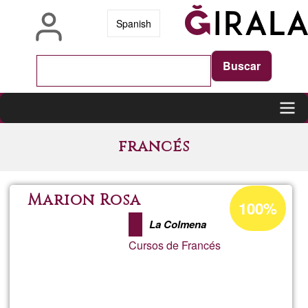
Skip
Spanish
to
main
content
Main
francés
navigation
Ğ1ean
Marion Rosa
100%
onartzen
La Colmena
den
Cursos de Francés
ehunekoa