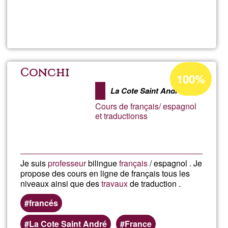
Read more
about
Mado
Ğ1ean
Conchi
100%
onartzen
La Cote Saint André
den
Cours de français/ espagnol
ehunekoa
et traductionss
Je suis
professeur
bilingue
français
/ espagnol . Je
propose des cours en ligne de français tous les
niveaux ainsi que des
travaux
de traduction .
francés
La Cote Saint André
France