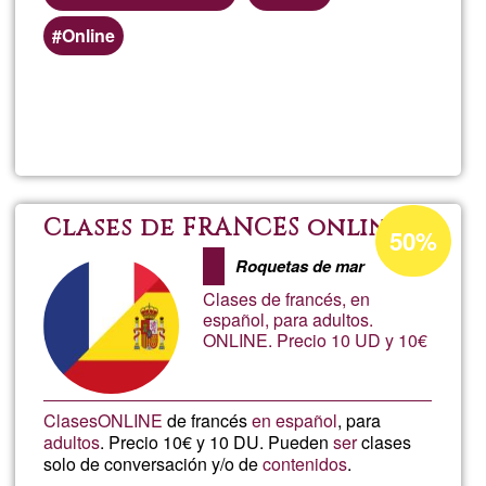
Online
Read more
about
Conc
Ğ1ean
Clases de FRANCÉS online
50%
onartzen
Roquetas de mar
den
Clases de francés, en
ehunekoa
español, para adultos.
ONLINE. Precio 10 UD y 10€
Clases
ONLINE
de francés
en español
, para
adultos
. Precio 10€ y 10 DU. Pueden
ser
clases
solo de conversación y/o de
contenidos
.