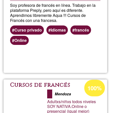
Soy profesora de francés en línea. Trabajo en la
plataforma Preply, pero aquí es diferente.
Aprendimos libremente Aqua !!! Cursos de
Francés con una francesa.
Curso privado
Idiomas
francés
Online
Read more
about
Mari
Rosa
Ğ1ean
Cursos de francés
100%
onartzen
Mendoza
den
Adultxs/niñxs todos niveles
ehunekoa
SOY NATIVA.Online o
presencial (igual mejor)