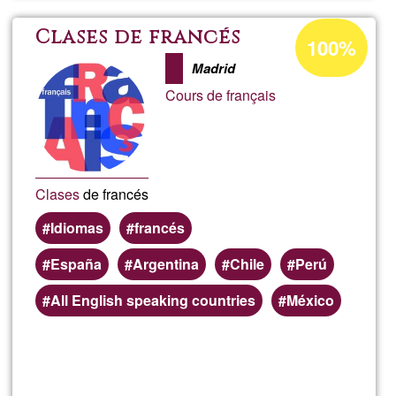
franç
Ğ1ean
Clases de francés
100%
onartzen
onlin
Madrid
den
Cours de français
ehunekoa
Clases
de francés
Idiomas
francés
España
Argentina
Chile
Perú
All English speaking countries
México
Read more
about