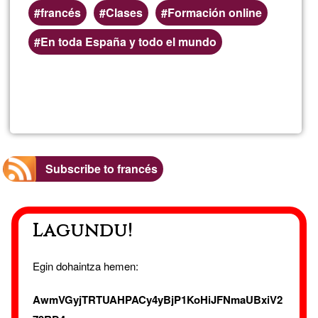
francés
Clases
Formación online
En toda España y todo el mundo
Read more
about
Clas
de
Subscribe to francés
FRA
Lagundu!
onlin
Egin dohaintza hemen:
AwmVGyjTRTUAHPACy4yBjP1KoHiJFNmaUBxiV2