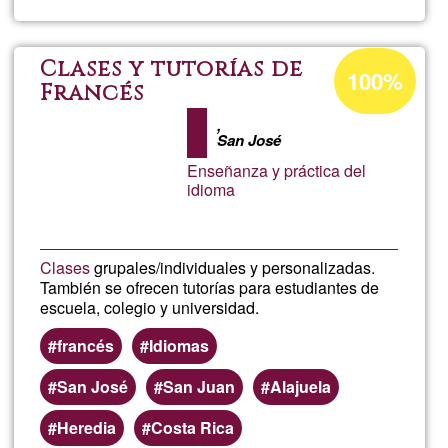
Clas
de
Ğ1ean
Clases y tutorías de
100%
onartzen
Francés
franc
den
,
San José
ehunekoa
Enseñanza y práctica del
idioma
Clases
grupales/individuales y personalizadas.
También se ofrecen tutorías para estudiantes de
escuela, colegio y universidad.
francés
Idiomas
San José
San Juan
Alajuela
Heredia
Costa Rica