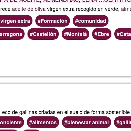
frece
aceite de oliva
virgen extra recogido en verde,
alm
 virgen extra
Formación
comunidad
arragona
Castellón
Montsià
Ebre
Cata
Read more
about
FINCA
ECOTR
eco de gallinas criadas en el suelo de forma sostenible
onciente
alimentos
bienestar animal
gall