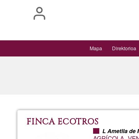
Skip
to
main
content
Main
Mapa
Direktorioa
navigation
FINCA ECOTROS
L Ametlla de 
AGRÍCOLA. VEN