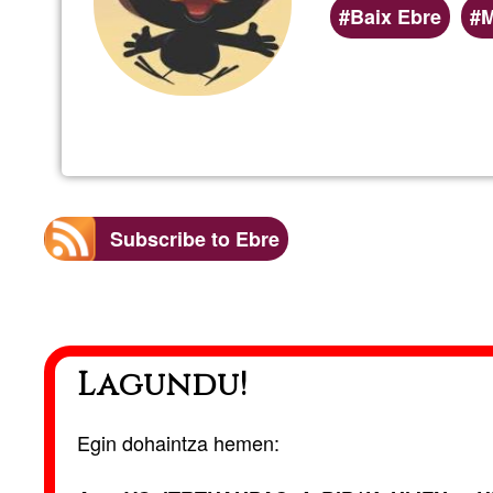
Lehentasunezko
Baix Ebre
M
(geografiko)
zerbitzu-
eremuak
Subscribe to Ebre
Lagundu!
Egin dohaintza hemen: