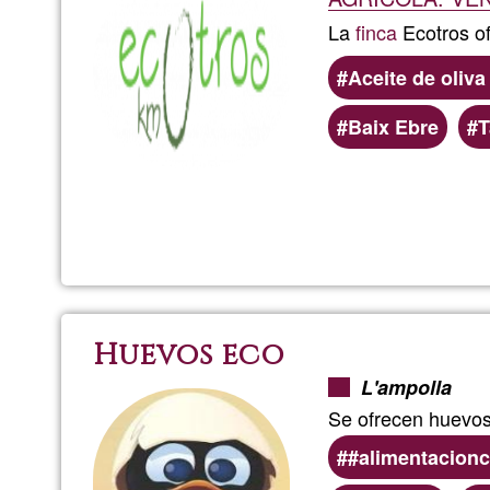
La
finca
Ecotros o
Aceite de oliva
Baix Ebre
T
Huevos eco
L'ampolla
Se ofrecen huevos 
#alimentacionc