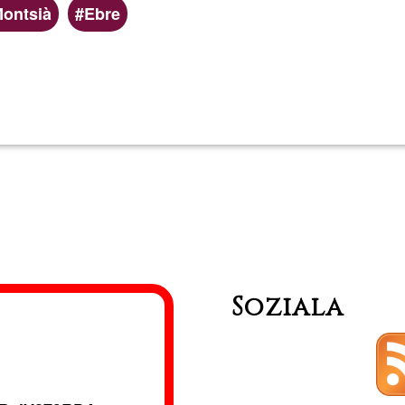
ontsià
Ebre
Read more
about
Huevos
eco
Soziala