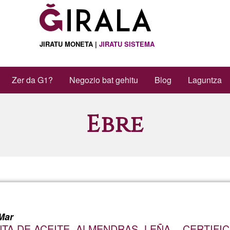
JIRATU MONETA |
JIRATU SISTEMA
Zer da G1?
Negozio bat gehitu
Blog
Laguntza
Ebre
Mar
TA DE ACEITE, ALMENDRAS, LEÑA ...CERTIFI