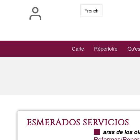
Pasar
French
al
contenido
principal
Main
Carte
Répertoire
Qu'es
navigation
ESMERADOS SERVICIOS
aras de los o
Reformas/Reparac