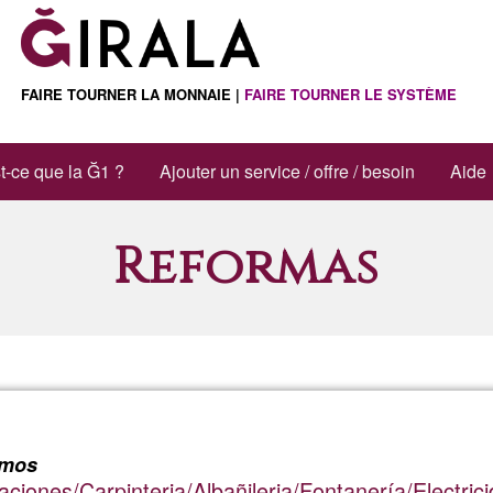
FAIRE TOURNER LA MONNAIE |
FAIRE TOURNER LE SYSTÈME
t-ce que la Ğ1 ?
Ajouter un service / offre / besoin
Aide
Reformas
lmos
iones/Carpinteria/Albañileria/Fontanería/Electric