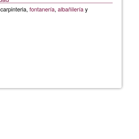
de
 carpinteria,
fontanería
,
albañilería
y
G1
OS
S