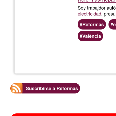
Soy trabajdor au
electricidad
, pres
Reformas
e
València
Suscribirse a Reformas