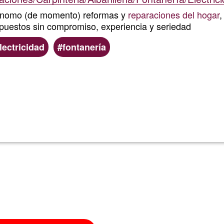
tónomo (de momento) reformas y
reparaciones del hogar
,
upuestos sin compromiso, experiencia y seriedad
lectricidad
fontanería
Lee más
sobre
ESMERAD
SERVICIO