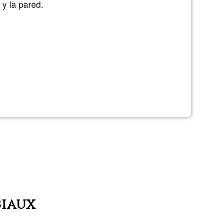
 y la pared.
Ğ1
a
lás
ciaux