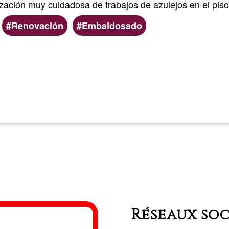
zación muy cuidadosa de trabajos de azulejos en el piso
Renovación
Embaldosado
En savoir plus
sur
Clar
y
Nico
Réseaux so