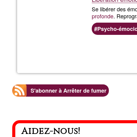
Se libérer des émo
profonde
. Reprog
Psycho-émocio
S'abonner à Arrêter de fumer
Aidez-nous!