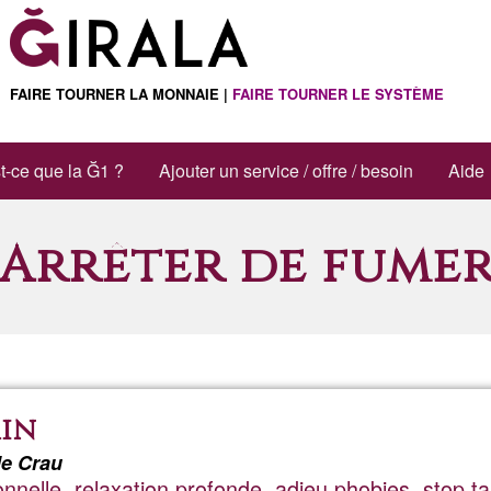
FAIRE TOURNER LA MONNAIE |
FAIRE TOURNER LE SYSTÈME
t-ce que la Ğ1 ?
Ajouter un service / offre / besoin
Aide
Arrêter de fume
ain
de Crau
onnelle, relaxation profonde, adieu phobies, stop t