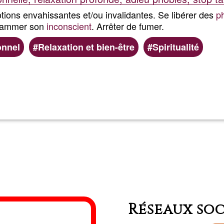
tions envahissantes et/ou invalidantes. Se libérer des
p
rammer son
inconscient
. Arrêter de fumer.
nnel
Relaxation et bien-être
Spiritualité
En savoir plus
sur
Nath
-
Être
Souv
Réseaux so