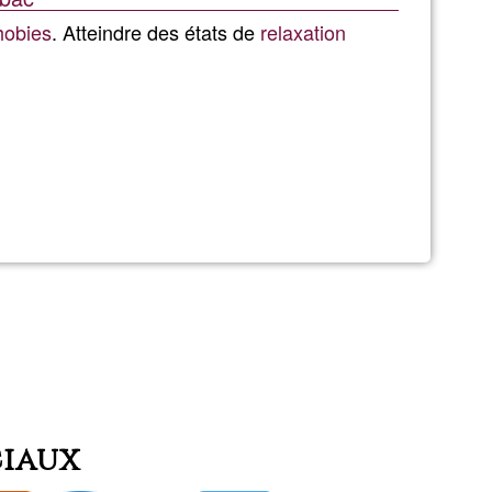
Ğ1
hobies
. Atteindre des états de
relaxation
alie
erain
ciaux