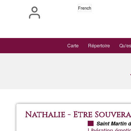
Aller
French
au
contenu
principal
Main
Carte
Répertoire
Qu'es
navigation
Nathalie - Être Souver
Saint Martin 
Libération émoti