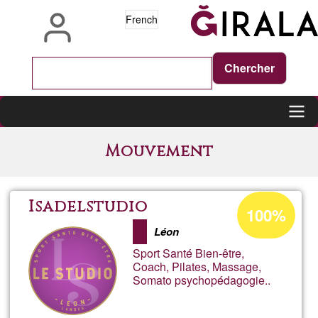
Aller
French
au
contenu
principal
Main
Mouvement
navigation
Pourcentage
Isadelstudio
100%
d'acceptation
Léon
de
Sport Santé Bien-être,
Ğ1
Coach, Pilates, Massage,
Somato psychopédagogie..