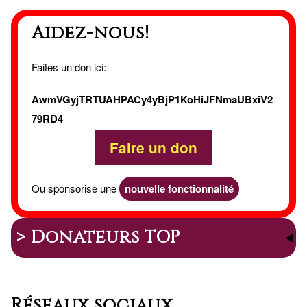
Aidez-nous!
Faites un don ici:
AwmVGyjTRTUAHPACy4yBjP1KoHiJFNmaUBxiV2
79RD4
Faire un don
Ou sponsorise une
nouvelle fonctionnalité
> Donateurs TOP
Réseaux sociaux