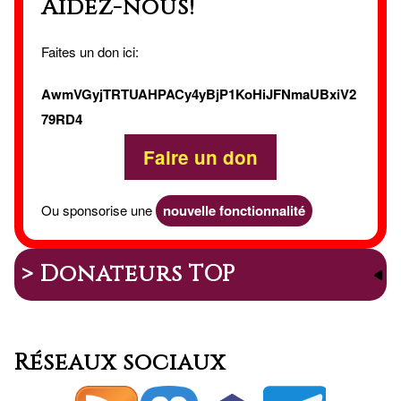
Aidez-nous!
Faites un don ici:
AwmVGyjTRTUAHPACy4yBjP1KoHiJFNmaUBxiV2
79RD4
Faire un don
Ou sponsorise une
nouvelle fonctionnalité
> Donateurs TOP
Réseaux sociaux