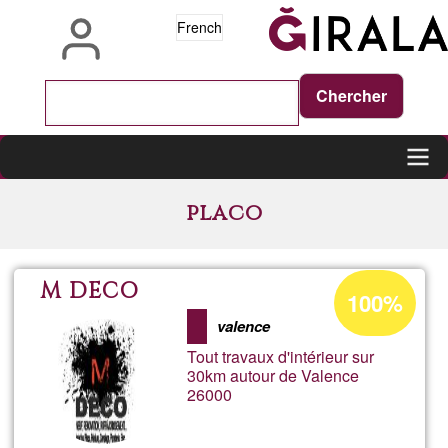
Aller
French
au
contenu
principal
Main
placo
navigation
Pourcentage
M DECO
100%
d'acceptation
valence
de
Tout travaux d'intérieur sur
Ğ1
30km autour de Valence
26000