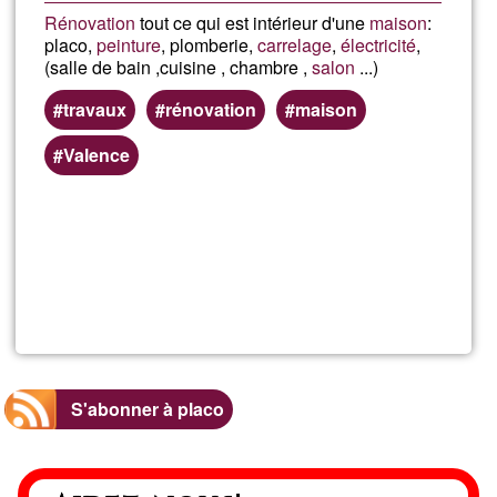
Rénovation
tout ce qui est intérieur d'une
maison
:
placo,
peinture
, plomberie,
carrelage
,
électricité
,
(salle de bain ,cuisine , chambre ,
salon
...)
travaux
rénovation
maison
Valence
En savoir
plus
sur
M
DECO
S'abonner à placo