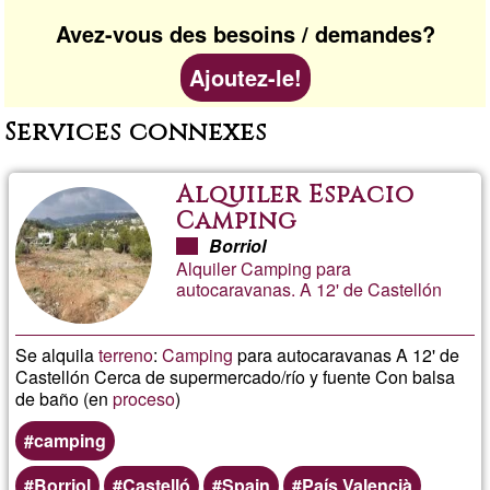
Avez-vous des besoins / demandes?
Ajoutez-le!
Services connexes
Alquiler Espacio
Camping
Borriol
Alquiler Camping para
autocaravanas. A 12' de Castellón
Se alquila
terreno
:
Camping
para autocaravanas A 12' de
Castellón Cerca de supermercado/río y fuente Con balsa
de baño (en
proceso
)
camping
Borriol
Castelló
Spain
País Valencià