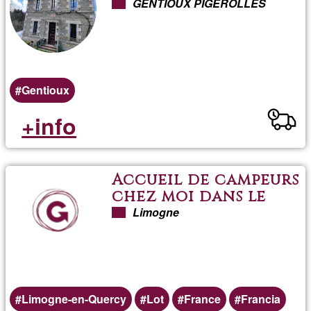
possibilité de
GENTIOUX PIGEROLLES
planter sa tente sur
le plateau de
Gentioux
Gentioux
+info
Accueil de campeurs
chez moi dans le
beau département
Limogne
du Lot
Limogne-en-Quercy
Lot
France
Francia