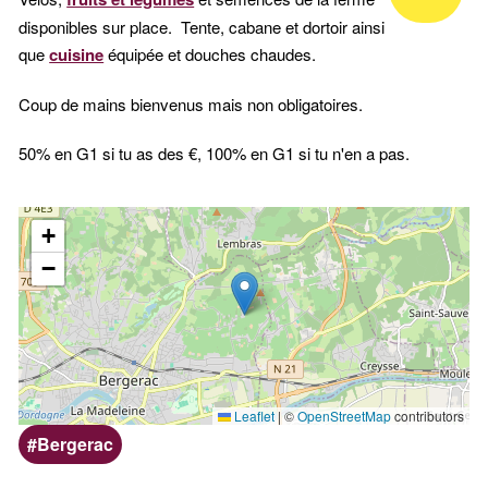
d'accep
disponibles sur place. Tente, cabane et dortoir ainsi
que
cuisine
équipée et douches chaudes.
G1
Coup de mains bienvenus mais non obligatoires.
50% en G1 si tu as des €, 100% en G1 si tu n'en a pas.
Localisation
+
−
Leaflet
|
©
OpenStreetMap
contributors
Emplacement
Bergerac
(ville,