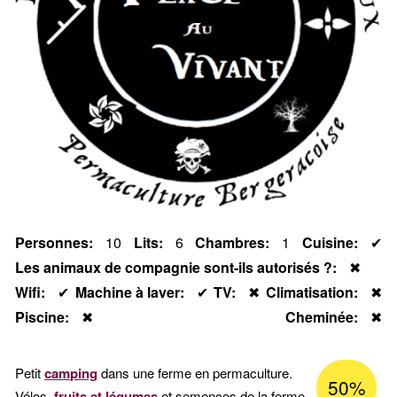
Personnes
10
Lits
6
Chambres
1
Cuisine
✔
Les animaux de compagnie sont-ils autorisés ?
✖
Wifi
✔
Machine à laver
✔
TV
✖
Climatisation
✖
Piscine
✖
Cheminée
✖
Petit
camping
dans une ferme en permaculture.
50%
Pource
Vélos,
fruits et légumes
et semences de la ferme