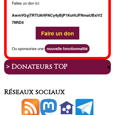
Faites un don ici:
AwmVGyjTRTUAHPACy4yBjP1KoHiJFNmaUBxiV2
79RD4
Faire un don
Ou sponsorise une
nouvelle fonctionnalité
> Donateurs TOP
Réseaux sociaux