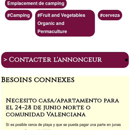
Type
Emplacement de camping
d'hébergement
Mots-
Camping
Fruit and Vegetables
cerveza
clés
Organic and
Permaculture
> Contacter l'annonceur
Besoins connexes
Necesito casa/apartamento para
el 24-28 de junio norte o
comunidad Valenciana
Si es posible cerca de playa y que se pueda pagar una parte en junas