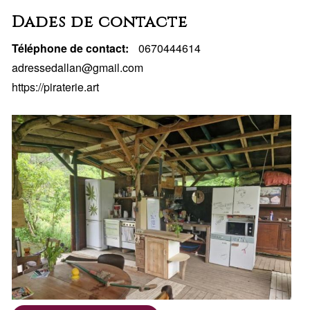
cité,
Dades de contacte
région...)
Téléphone de contact
0670444614
adressedallan@gmail.com
https://piraterie.art