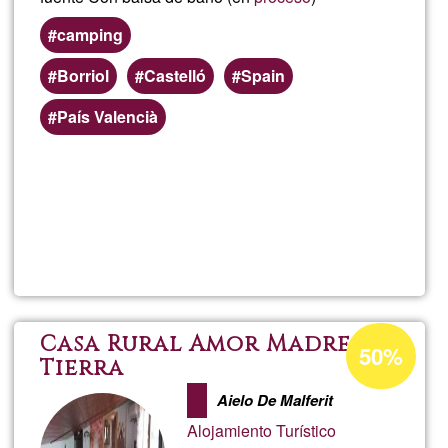
camping
Borriol
Castelló
Spain
País Valencià
Per saperne
di più su
Alquiler
Espaci
Campin
Percentuale
Casa Rural Amor Madre
50%
di
Tierra
accettazione
Aielo De Malferit
del
Alojamiento Turístico