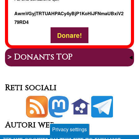
AwmVGyjTRTUAHPACy4yBjP1KoHiJFNmaUBxiV2
79RD4
Donare!
> Donants TOP
Reti sociali
Autori web
Privacy settings