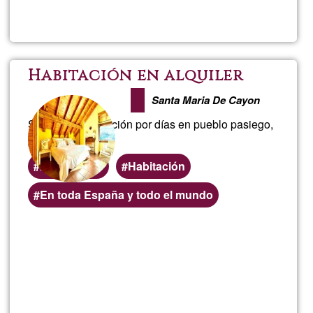
di più su
Habitac
casa
rural
Habitación en alquiler
Santa Maria De Cayon
Se alquila habitación por días en pueblo pasiego,
casa bonita
Alojamiento
Habitación
Zone
En toda España y todo el mundo
preferenziali
Per saperne
di più su
Habitac