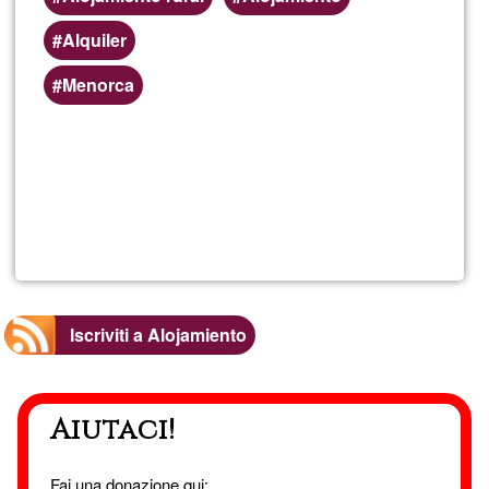
Alquiler
Menorca
Per saperne
di più su
Alojami
en
Menorc
Iscriviti a Alojamiento
Aiutaci!
Fai una donazione qui: