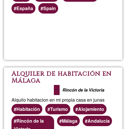
España
Spain
Per saperne
di più su
Yola
Alquiler de habitación en
Málaga
Rincón de la Victoria
Alquilo habitacion en mi propia casa en junas
Habitación
Turismo
Alojamiento
Zone
Rincón de la
Málaga
Andalucía
preferenziali
Victoria