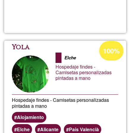
Per saperne
di più su
La
Casita
de
Percentuale
Yola
100%
di
Piedra
Elche
accettazione
Hospedaje findes -
del
Camisetas personalizadas
pintadas a mano
G1
Hospedaje findes - Camisetas personalizadas
pintadas a mano
Alojamiento
Elche
Alicante
País Valencià