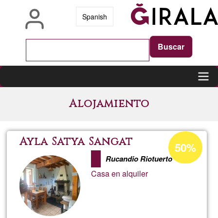
Salta
Spanish
al
contenuto
principale
Main
Alojamiento
navigation
Percentuale
Ayla Satya Sangat
50%
di
Rucandio Riotuerto
accettazione
Casa en alquiler
del
G1