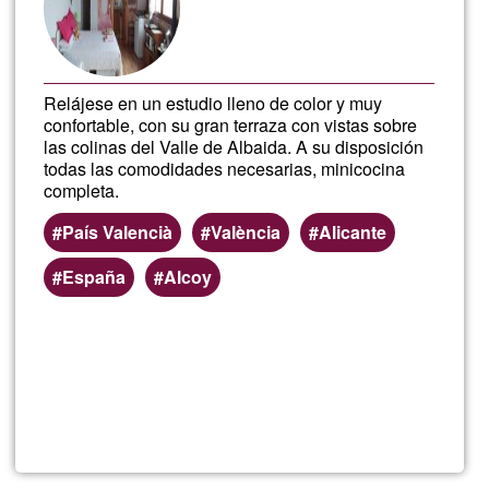
G1
Relájese en un estudio lleno de color y muy
confortable, con su gran terraza con vistas sobre
las colinas del Valle de Albaida. A su disposición
todas las comodidades necesarias, minicocina
completa.
País Valencià
València
Alicante
España
Alcoy
Per saperne
di più su
Casa
Rural