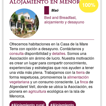
el
Percentuale
Alojamiento en Menorca
100%
di
bosque
Maó
accettazione
Bed and Breadfast,
del
de
alojamiento y desayuno
G1
Pucón
Ofrecemos habitaciones en la Casa de la Mare
Terra con opción a desayuno. Contáctanos y
consulta
disponibilidad y
detalles
. Somos una
Asociación sin ánimo de lucro. Nuestra motivación
es crear un lugar para compartir conocimiento,
experiencias y estrategias que nos ayuden a tener
una vida más plena. Trabajamos con la
tierra
de
forma respetuosa, promovemos la
alimentación
vegetariana
y un consumo consciente. La
finca
de
Algendaret Vell, donde se ubica la Asociación, es
pionera en
agricultura
ecológica en la isla de
Menorca.
Alojamiento rural
Alojamiento