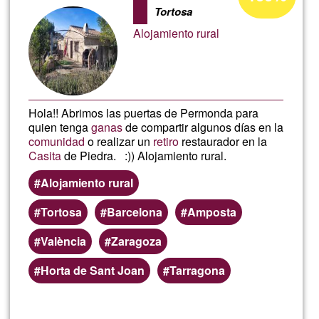
di
Tortosa
accettazione
Alojamiento rural
del
G1
Hola!! Abrimos las puertas de Permonda para
quien tenga
ganas
de compartir algunos días en la
comunidad
o realizar un
retiro
restaurador en la
Casita
de Piedra. :)) Alojamiento rural.
Alojamiento rural
Tortosa
Barcelona
Amposta
València
Zaragoza
Horta de Sant Joan
Tarragona