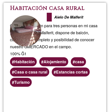
Amor
Habitación casa rural
Madre
Aielo De Malferit
Ofrezco habitación para tres personas en mi casa
Tierra
rural de Aielo de Malferit, dispone de balcón,
cocina, baño completo y posibilidad de conocer
nuestro GMERCADO en el campo.
100% Ğ1
Habitación
Alojamiento
casa
Casa o casa rural
Estancias cortas
Zone
Turismo
preferenziali
Per saperne