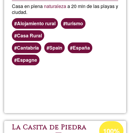
Casa en plena
naturaleza
a 20 min de las playas y
ciudad.
Alojamiento rural
turismo
Casa Rural
Cantabria
Spain
España
Espagne
Per saperne
di più su
Ayla
Satya
Sangat
Percentuale
La Casita de Piedra
100%