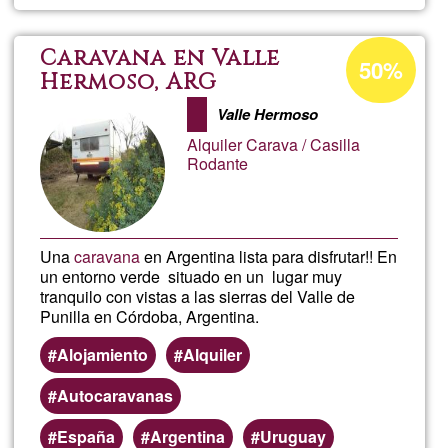
en
alquiler
Percentuale
Caravana en Valle
50%
di
Hermoso, ARG
accettazione
Valle Hermoso
del
Alquiler Carava / Casilla
G1
Rodante
Una
caravana
en Argentina lista para disfrutar!! En
un entorno verde situado en un lugar muy
tranquilo con vistas a las sierras del Valle de
Punilla en Córdoba, Argentina.
Alojamiento
Alquiler
Autocaravanas
España
Argentina
Uruguay