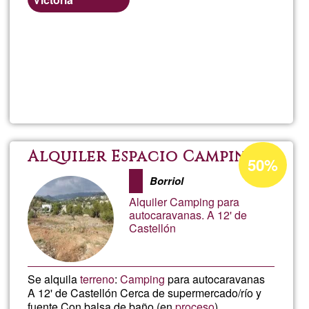
Per saperne
di più su
Alquiler
de
habitac
Percentuale
Alquiler Espacio Camping
50%
di
en
Borriol
accettazione
Alquiler Camping para
del
Málaga
autocaravanas. A 12' de
Castellón
G1
Se alquila
terreno
:
Camping
para autocaravanas
A 12' de Castellón Cerca de supermercado/río y
fuente Con balsa de baño (en
proceso
)