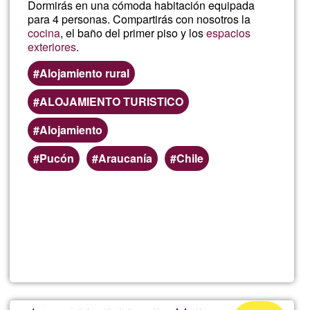
Dormirás en una cómoda habitación equipada
para 4 personas. Compartirás con nosotros la
cocina
, el baño del primer piso y los
espacios
exteriores
.
Alojamiento rural
ALOJAMIENTO TURISTICO
Alojamiento
Pucón
Araucanía
Chile
Per saperne
di più su
Disfruta
en