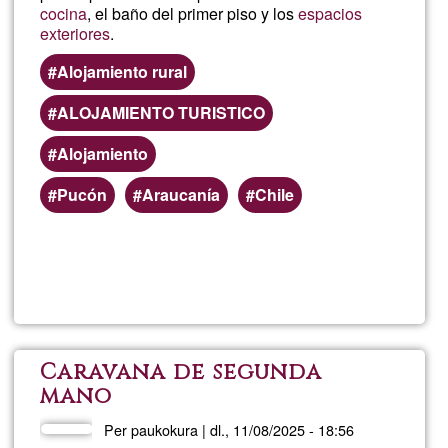
cocina
, el baño del primer piso y los
espacios
exteriores
.
o
Alojamiento rural
alre
ALOJAMIENTO TURISTICO
Pue
Alojamiento
ser
Pucón
Araucanía
Chile
pag
Llegeix més
sob
en
Disf
juna
en
Caravana de segunda
o
mano
el
Per
paukokura
|
dl., 11/08/2025 - 18:56
deu