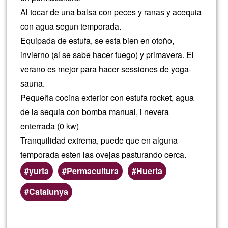
Al tocar de una balsa con peces y ranas y acequia
24-
con agua segun temporada.
Equipada de estufa, se esta bien en otoño,
28
invierno (si se sabe hacer fuego) y primavera. El
de
verano es mejor para hacer sessiones de yoga-
sauna.
juni
Pequeña cocina exterior con estufa rocket, agua
de la sequia con bomba manual, i nevera
nort
enterrada (0 kw)
Tranquilidad extrema, puede que en alguna
o
temporada esten las ovejas pasturando cerca.
com
yurta
Permacultura
Huerta
Zones
Catalunya
Vale
(geogràfiques)
preferents
Llegeix més
sob