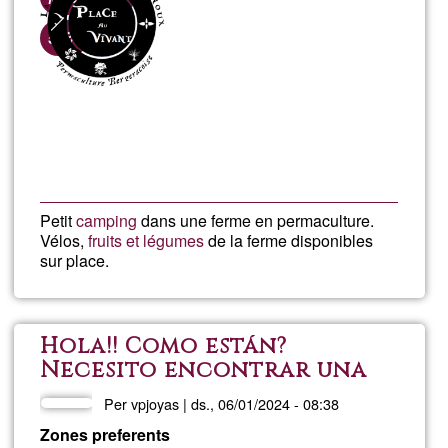
Gir
Percentatge
50%
d'acceptació
ciuta
de
Llegeix més
sob
G1
Cam
per
Petit
camping
dans une ferme en permaculture.
Vélos,
fruits et légumes
de la ferme disponibles
Pira
sur place.
Hola!! Como están?
Necesito encontrar una
habitación en piso o
Per
vpjoyas
|
ds., 06/01/2024 - 08:38
casita de campo
Zones preferents
compartida. En Alicante o