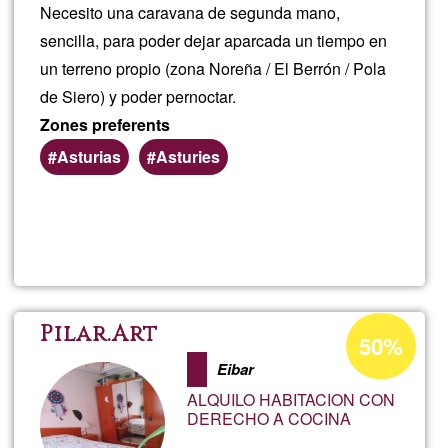
bos
Necesito una caravana de segunda mano,
O
sencilla, para poder dejar aparcada un tiempo en
de
un terreno propio (zona Noreña / El Berrón / Pola
hac
de Siero) y poder pernoctar.
Puc
Zones preferents
arre
Asturias
Asturies
Tod
Llegeix més
sob
char
Car
de
Percentatge
Pilar.Art
50%
d'acceptació
seg
Eibar
de
ALQUILO HABITACION CON
G1
man
DERECHO A COCINA