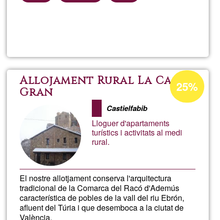
Llegeix més
sob
Veg
in
Percentatge
Allojament Rural La Casa
25%
d'acceptació
Gran
Süd
de
Castielfabib
G1
Kata
Lloguer d'apartaments
turístics i activitats al medi
rural.
El nostre allotjament conserva l'arquitectura
tradicional de la Comarca del Racó d'Ademús
característica de pobles de la vall del riu Ebrón,
afluent del Túria i que desemboca a la ciutat de
València.