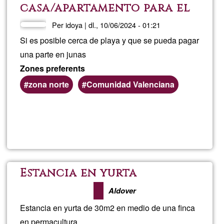
casa/apartamento para el
Holi
24-28 de junio norte o
Per
idoya
|
dl., 10/06/2024 - 01:21
comunidad Valenciana
Si es posible cerca de playa y que se pueda pagar
una parte en junas
Zones preferents
zona norte
Comunidad Valenciana
Llegeix més
sob
Nec
cas
Estancia en yurta
par
Aldover
Estancia en yurta de 30m2 en medio de una finca
el
en permacultura.