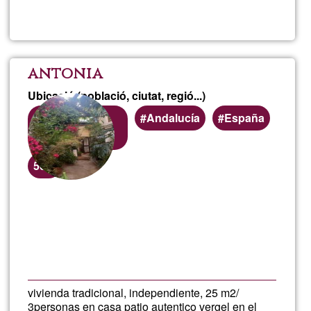
Esta
en
antonia
Ubicació (població, ciutat, regió...)
yurt
Córdoba
Andalucía
España
capital
Percentatge
50%
d'acceptació
de
Llegeix més
sob
G1
anto
vivienda tradicional, independiente, 25 m2/
3personas en casa patio autentico vergel en el