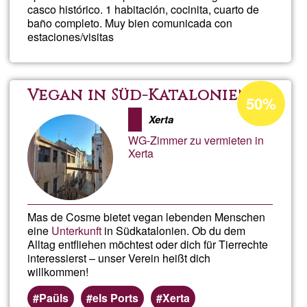
casco histórico. 1 habitación, cocinita, cuarto de
baño completo. Muy bien comunicada con
estaciones/visitas
Percentatge
Vegan in Süd-Katalonien
50%
d'acceptació
Xerta
de
WG-Zimmer zu vermieten in
G1
Xerta
Mas de Cosme bietet vegan lebenden Menschen
eine
Unterkunft
in Südkatalonien. Ob du dem
Alltag entfliehen möchtest oder dich für Tierrechte
interessierst – unser Verein heißt dich
willkommen!
Paüls
els Ports
Xerta