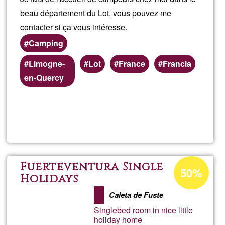
beau département du Lot, vous pouvez me
contacter si ça vous intéresse.
Camping
Zones
Limogne-
Lot
France
Francia
(geogràfiques)
en-Quercy
preferents
Llegeix més
sob
Accu
de
Percentatge
Fuerteventura Single
50%
d'acceptació
Holidays
cam
de
Caleta de Fuste
G1
che
Singlebed room in nice little
holiday home