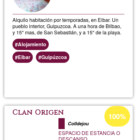
Alquilo habitación por temporadas, en Eibar. Un
pueblo interior, Guipuzcoa. A una hora de Bilbao,
y 15" mas, de San Sebastián, y a 15" de la playa.
Alojamiento
Eibar
Guipúzcoa
Llegeix més
sob
Pila
Percentatge
Clan Origen
100%
d'acceptació
Colldejou
de
ESPACIO DE ESTANCIA O
G1
DESCANSO