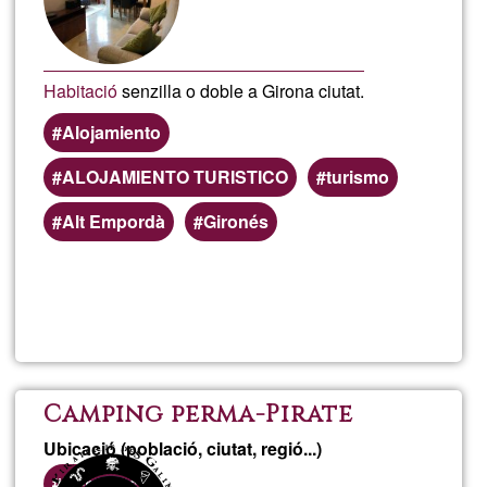
Gra
Habitació
senzilla o doble a Girona ciutat.
Alojamiento
ALOJAMIENTO TURISTICO
turismo
Alt Empordà
Gironés
Llegeix més
sob
Habi
dob
Camping perma-Pirate
Ubicació (població, ciutat, regió...)
a
Bergerac