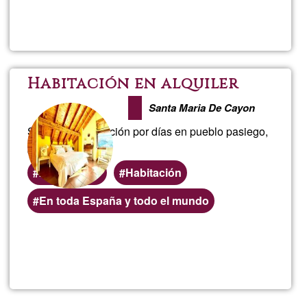
Llegeix més
sob
Cla
Ori
Habitación en alquiler
Santa Maria De Cayon
Se alquila habitación por días en pueblo pasiego,
casa bonita
Alojamiento
Habitación
Zones
En toda España y todo el mundo
(geogràfiques)
preferents
Llegeix més
sob
Habi