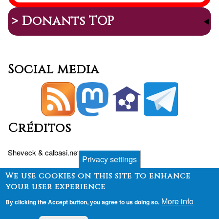
> Donants TOP
Social media
Créditos
Sheveck
&
calbasi.net
+
Drupal
Privacy settings
We use cookies on this site to enhance
your user experience
Peu
Contact
Fòrum
Desenvolupament
More info
By clicking the Accept button, you agree to us doing so.
Finançament