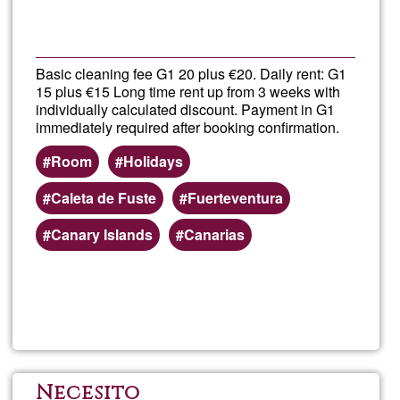
moi
dan
Basic cleaning fee G1 20 plus €20. Daily rent: G1
15 plus €15 Long time rent up from 3 weeks with
le
individually calculated discount. Payment in G1
immediately required after booking confirmation.
bea
Room
Holidays
dép
Caleta de Fuste
Fuerteventura
Canary Islands
Canarias
du
Lot
Llegeix més
sob
Fuer
Sing
Necesito