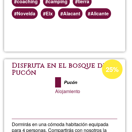
coaching
camping
tierra
en
Novelda
Elx
Alacant
Alicante
piso
Llegeix més
sob
o
Migu
casi
Ang
Percentatge
Disfruta en el bosque de
25%
de
d'acceptació
Pucón
@QU
de
Pucón
cam
G1
Alojamiento
comp
En
Dormirás en una cómoda habitación equipada
Alic
para 4 personas. Compartirás con nosotros la