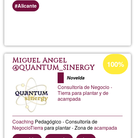
alrededores. Puede ser
Alicante
pago en junas o deuda. O
haciendo arreglos. Todo
Llegeix més
sob
charlable.
Hola
Com
Percentatge
Miguel Angel
100%
d'acceptació
@QUANTUM_SINERGY
est
de
Novelda
G1
Nec
Consultoría de Negocio -
Tierra para plantar y de
acampada
enco
una
Coaching
Pedagógico - Consultoría de
Negocio
Tierra
para plantar - Zona de
acampada
habi