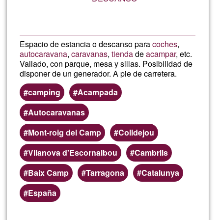
Espacio de estancia o descanso para
coches
,
autocaravana
,
caravanas
,
tienda
de
acampar
, etc.
Vallado, con parque, mesa y sillas. Posibilidad de
disponer de un generador. A pie de carretera.
camping
Acampada
Autocaravanas
Mont-roig del Camp
Colldejou
Vilanova d'Escornalbou
Cambrils
Baix Camp
Tarragona
Catalunya
España