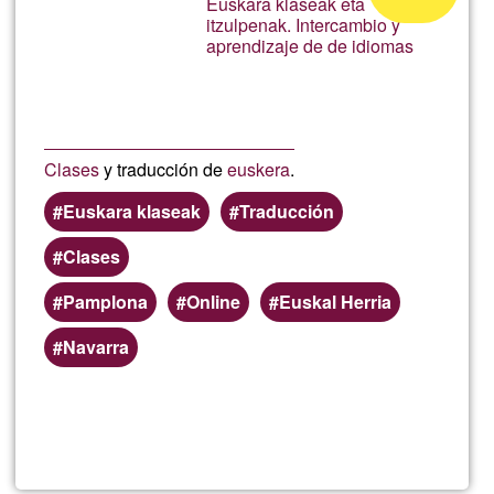
Euskara klaseak eta
Porrume
itzulpenak. Intercambio y
aceptación
aprendizaje de de idiomas
de
G1
Clases
y traducción de
euskera
.
Euskara klaseak
Traducción
Clases
Pamplona
Online
Euskal Herria
Navarra
Lee más
sobre
Alex