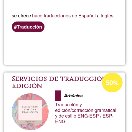
se ofrece
hacer
traducciones
de
Español
a
inglés
.
Traducción
Lee más
sobre
Traducc
Porcentaje
Servicios de traducción y
50%
de
edición
aceptación
Arbúcies
de
Traducción y
G1
edición/corrección gramatical
y de estilo ENG-ESP / ESP-
ENG