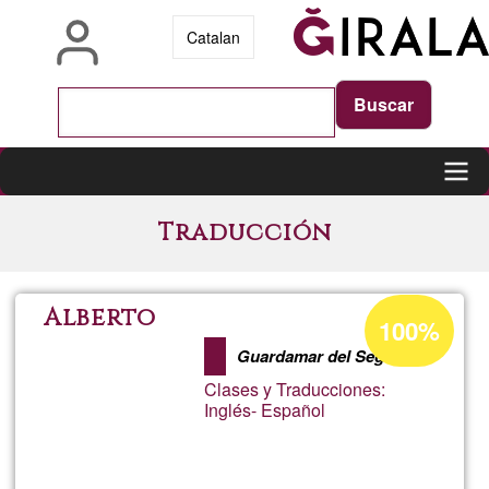
Pasar
Catalan
al
contenido
principal
Main
Traducción
navigation
Porcentaje
Alberto
100%
de
Guardamar del Segura
aceptación
Clases y Traducciones:
de
Inglés- Español
G1