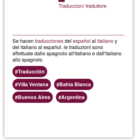
aceptación
Traduccion/ traduttore
de
G1
Se hacen
traducciones
del
español
al
italiano
y
del italiano al español. le traduzioni sono
effettuate dallo spagnolo all'italiano e dall'italiano
allo spagnolo
Traducción
Villa Ventana
Bahia Blanca
Buenos Aires
Argentina
Lee más
sobre
Maci