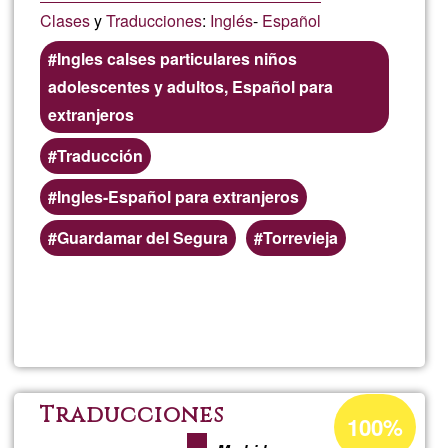
Clases
y
Traducciones
:
Inglés
-
Español
Ingles calses particulares niños
adolescentes y adultos, Español para
extranjeros
Traducción
Ingles-Español para extranjeros
Guardamar del Segura
Torrevieja
Lee más
sobre
Alberto
Porcentaje
Traducciones
100%
de