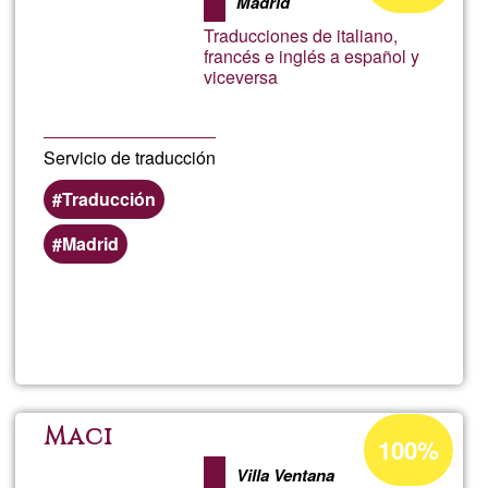
Madrid
aceptación
Traducciones de italiano,
de
francés e inglés a español y
viceversa
G1
Servicio de traducción
Traducción
Madrid
Lee más
sobre
Traducc
Porcentaje
Maci
100%
de
Villa Ventana