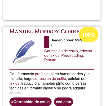
Lee más
sobre
Traducc
de
Porcentaje
Manuel Monroy Correa
100%
de
textos
Adolfo López Mateos
aceptación
,
de
Corrección de estilo, edición
inglés-
de textos. Proofreading.
G1
Pintura.
español
Con formación
profesional
en humanidades y lo
inglés
literario, hago
corrección de estilo
, edición de
textos
, traducción. También pinto con diversas
y
técnicas en formato digital y se podrá adquirir
copias.
edición
Corrección de estilo
edicion