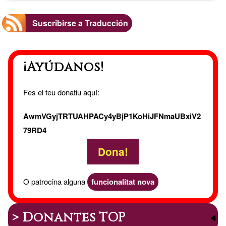
Suscribirse a Traducción
¡Ayúdanos!
Fes el teu donatiu aquí:
AwmVGyjTRTUAHPACy4yBjP1KoHiJFNmaUBxiV2
79RD4
Dona!
O patrocina alguna
funcionalitat nova
> Donantes TOP