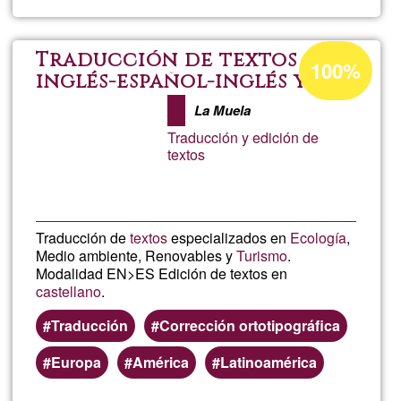
Lurtxu
Porcentaje
Traducción de textos
100%
de
inglés-español-inglés y
edición de textos
aceptación
La Muela
de
Traducción y edición de
G1
textos
Traducción de
textos
especializados en
Ecología
,
Medio ambiente, Renovables y
Turismo
.
Modalidad EN>ES Edición de textos en
castellano
.
Traducción
Corrección ortotipográfica
Europa
América
Latinoamérica