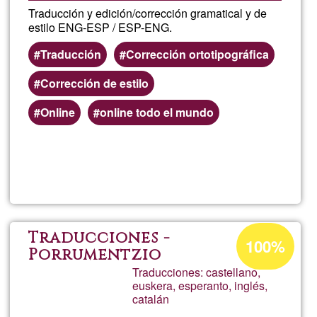
Traducción y edición/corrección gramatical y de
estilo ENG-ESP / ESP-ENG.
Traducción
Corrección ortotipográfica
Corrección de estilo
Online
online todo el mundo
Lee más
sobre
Servici
de
Porcentaje
Traducciones -
100%
de
Porrumentzio
traducc
Traducciones: castellano,
aceptación
euskera, esperanto, inglés,
de
y
catalán
G1