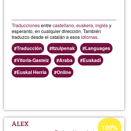
edición
Traducciones
entre
castellano
,
euskera
,
inglés
y
esperanto, en cualquier dirección. También
traduzco desde el catalán a esos
idiomas
.
Traducción
Itzulpenak
Languages
Vitoria-Gasteiz
Araba
Euskadi
Euskal Herria
Online
Lee más
sobre
Traducc
-
Porcentaje
Alex
100%
de