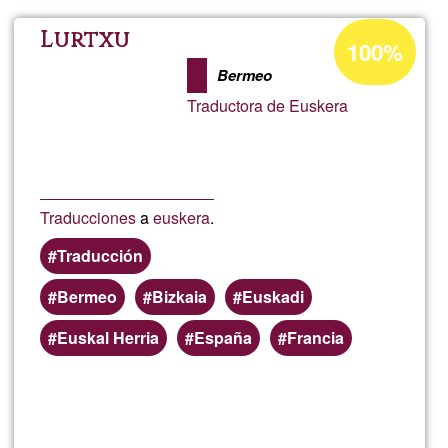
Porcentaje
Lurtxu
100%
de
Bermeo
aceptación
Traductora de Euskera
de
G1
Traducciones
a
euskera
.
Traducción
Bermeo
Bizkaia
Euskadi
Euskal Herria
España
Francia
Lee más
sobre