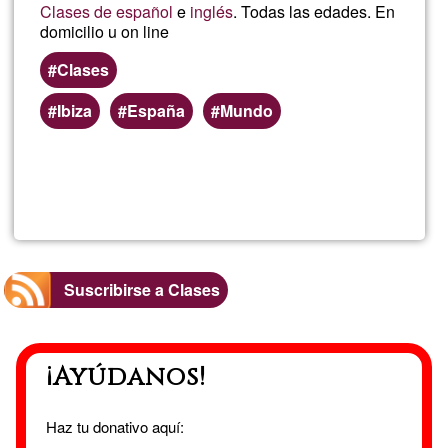
Clases de español
e
inglés
. Todas las edades. En
domicilio u on line
Clases
Ibiza
España
Mundo
Lee más
sobre
Sara
Suscribirse a Clases
¡Ayúdanos!
Haz tu donativo aquí: