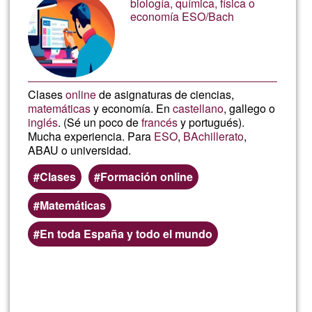
biología, química, física o
de
economía ESO/Bach
G1
Clases
online
de asignaturas de ciencias,
matemáticas
y economía. En
castellano
, gallego o
inglés
. (Sé un poco de
francés
y portugués).
Mucha experiencia. Para
ESO
,
BAchillerato
,
ABAU o universidad.
Clases
Formación online
Matemáticas
En toda España y todo el mundo
Lee más
sobre