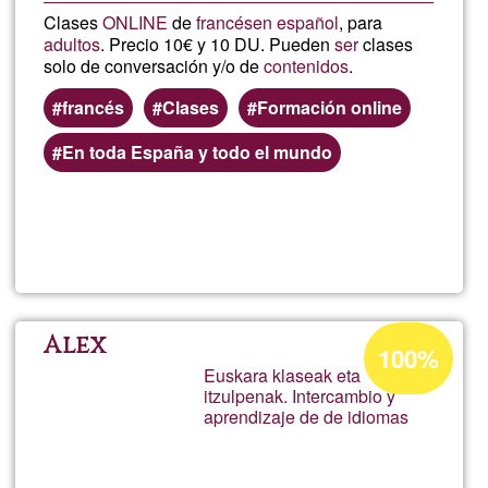
Clases
ONLINE
de
francés
en español
, para
adultos
. Precio 10€ y 10 DU. Pueden
ser
clases
solo de conversación y/o de
contenidos
.
francés
Clases
Formación online
En toda España y todo el mundo
Lee más
sobre
Clases
de
Porcentaje
Alex
100%
de
Euskara klaseak eta
FRANC
itzulpenak. Intercambio y
aceptación
aprendizaje de de idiomas
de
online
G1