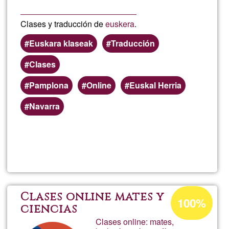
Clases y traducción de
euskera
.
Euskara klaseak
Traducción
Clases
Pamplona
Online
Euskal Herria
Navarra
Lee más
sobre
Alex
Porcentaje
Clases online mates y
100%
de
ciencias
Clases online: mates,
aceptación