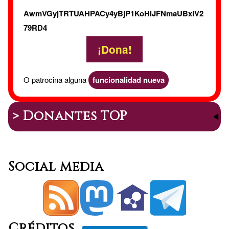
AwmVGyjTRTUAHPACy4yBjP1KoHiJFNmaUBxiV2
79RD4
¡Dona!
O patrocina alguna
funcionalidad nueva
> Donantes TOP
Social media
Créditos