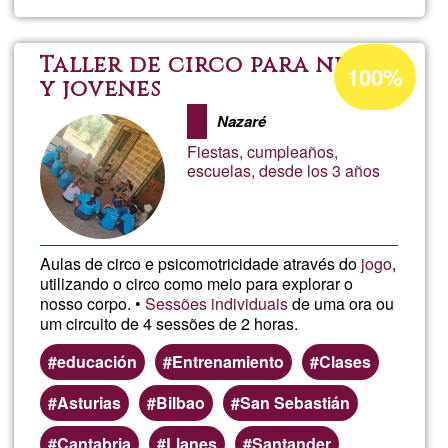
Clases
online
Porcentaje
Taller de circo para niños
100%
de
y jovenes
mates
aceptación
Nazaré
de
y
Fiestas, cumpleaños,
G1
escuelas, desde los 3 años
ciencia
Aulas de circo e psicomotricidade através do
jogo
,
utilizando o circo como meio para explorar o
nosso corpo. •
Sessões individuais
de uma ora ou
um circuito de 4 sessões de 2 horas.
educación
Entrenamiento
Clases
Asturias
Bilbao
San Sebastián
Cantabria
Llanes
Santander