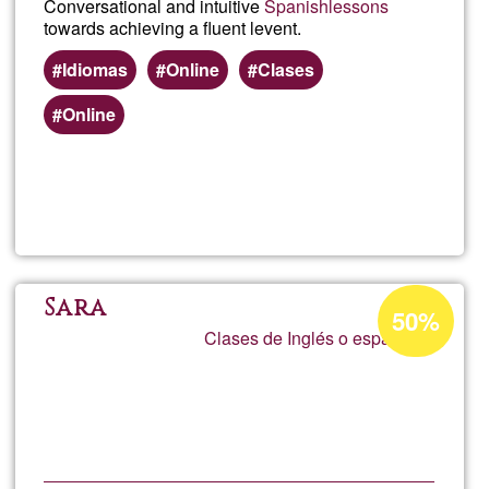
Conversational and intuitive
Spanish
lessons
towards achieving a fluent levent.
jovenes
Idiomas
Online
Clases
Online
Lee más
sobre
Online
Spanis
Porcentaje
Sara
50%
de
Clases de Inglés o español
-
aceptación
de
Intuitive
G1
lessons