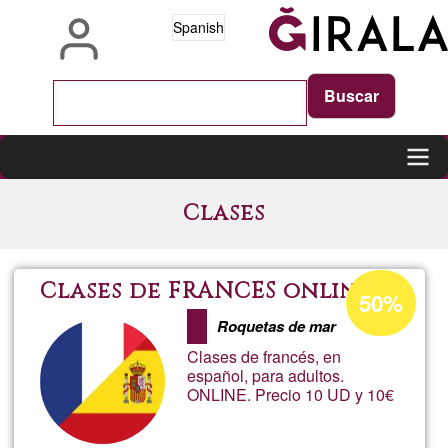
Pasar
Spanish
al
contenido
principal
Main
Clases
navigation
Porcentaje
Clases de FRANCÉS online
50%
de
Roquetas de mar
aceptación
Clases de francés, en
de
español, para adultos.
ONLINE. Precio 10 UD y 10€
G1