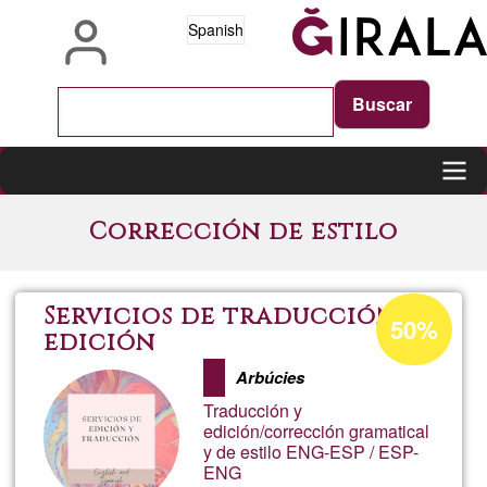
Pasar
Spanish
al
contenido
principal
Main
Corrección de estilo
navigation
Porcentaje
Servicios de traducción y
50%
de
edición
aceptación
Arbúcies
de
Traducción y
G1
edición/corrección gramatical
y de estilo ENG-ESP / ESP-
ENG