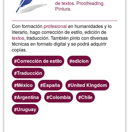
y
de textos. Proofreading.
G1
Pintura.
edición
Con formación
profesional
en humanidades y lo
literario, hago corrección de estilo, edición de
textos
, traducción. También pinto con diversas
técnicas en formato digital y se podrá adquirir
copias.
Corrección de estilo
edicion
Traducción
México
España
United Kingdom
Argentina
Colombia
Chile
Uruguay
Lee más
sobre