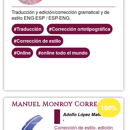
Traducción y edición/corrección gramatical y de
estilo ENG-ESP / ESP-ENG.
Traducción
Corrección ortotipográfica
Corrección de estilo
Online
online todo el mundo
Lee más
sobre
Servici
de
Porcentaje
Manuel Monroy Correa
100%
de
traducc
Adolfo López Mateos
aceptación
,
de
Corrección de estilo, edición