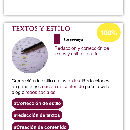
Manuel
Monroy
Porcentaje
TEXTOS Y ESTILO
100%
de
Correa
Torrevieja
aceptación
Redacción y corrección de
de
textos y estilo literario.
G1
Corrección de estilo en tus
textos
. Redacciones
en general y
creación de contenido
para tu web,
blog o
redes sociales
.
Corrección de estilo
redacción de textos
Creación de contenido