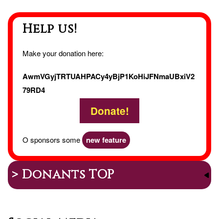
Help us!
Make your donation here:
AwmVGyjTRTUAHPACy4yBjP1KoHiJFNmaUBxiV2
79RD4
Donate!
O sponsors some
new feature
> Donants TOP