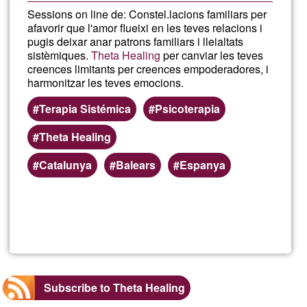
Sessions on line de: Constel.lacions familiars per
afavorir que l'amor flueixi en les teves relacions i
pugis deixar anar patrons familiars i lleialtats
sistèmiques.
Theta Healing
per canviar les teves
creences limitants per creences empoderadores, i
harmonitzar les teves emocions.
Terapia Sistémica
Psicoterapia
Theta Healing
Catalunya
Balears
Espanya
Read more
about
Nirma
Priti
Subscribe to Theta Healing