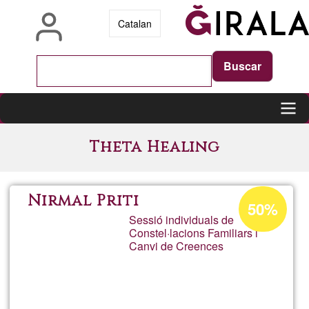
Skip
Catalan
to
main
content
Main
Theta Healing
navigation
Acceptance
Nirmal Priti
50%
percentage
Sessió individuals de
Constel·lacions Familiars i
of
Canvi de Creences
Ğ1