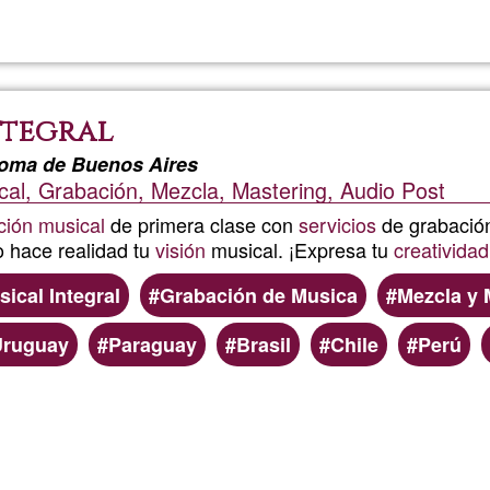
Caravan
en
ntegral
Valle
oma de Buenos Aires
al, Grabación, Mezcla, Mastering, Audio Post
Hermos
ción musical
de primera clase con
servicios
de grabació
ARG
 hace realidad tu
visión
musical. ¡Expresa tu
creatividad
ical Integral
Grabación de Musica
Mezcla y 
Uruguay
Paraguay
Brasil
Chile
Perú
Read more
about
Producc