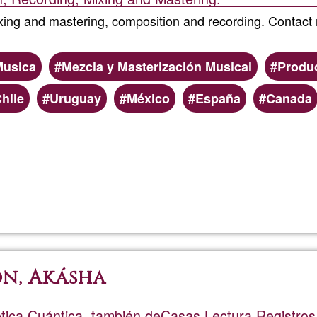
xing and mastering, composition and recording. Contact m
Musica
Mezcla y Masterización Musical
Produc
hile
Uruguay
México
España
Canada
Read more
about
AXIS
Estudio
n, Akásha
tica,Cuántica, también deCasas,Lectura Registros