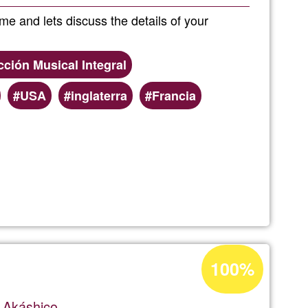
Ğ1
e and lets discuss the details of your
ción Musical Integral
USA
inglaterra
Francia
s
Acceptance
100%
percentage
of
 Akáshico