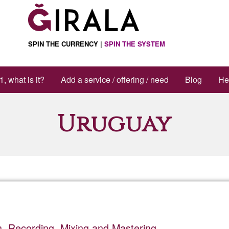
SPIN THE CURRENCY |
SPIN THE SYSTEM
1, what is it?
Add a service / offering / need
Blog
He
Uruguay
, Recording, Mixing and Mastering.