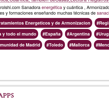
rolshi.com Sanadora
energética
y cuántica , Armonizad
nes y formaciones enseñando muchas técnicas de
sanac
ratamientos Energeticos y de Armonizacion
Regi
a y todo el mundo
España
Argentina
Urug
munidad de Madrid
Toledo
Mallorca
Meno
Read more
about
Sanacio
Armoniz
apps
Akásha