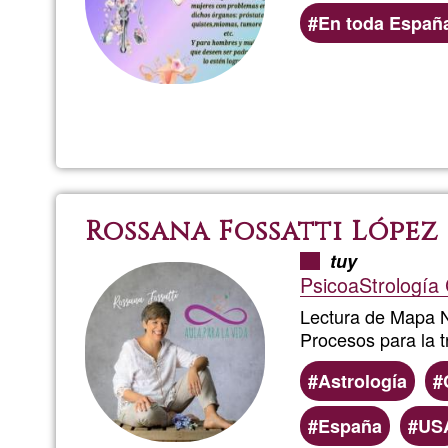
En toda Españ
Rossana Fossatti López
tuy
PsicoaStrología
Lectura de Mapa N
Procesos para la 
Astrología
España
US