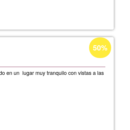
Acceptance
50%
g
percentage
of
Ğ1
ado en un lugar muy tranquilo con vistas a las