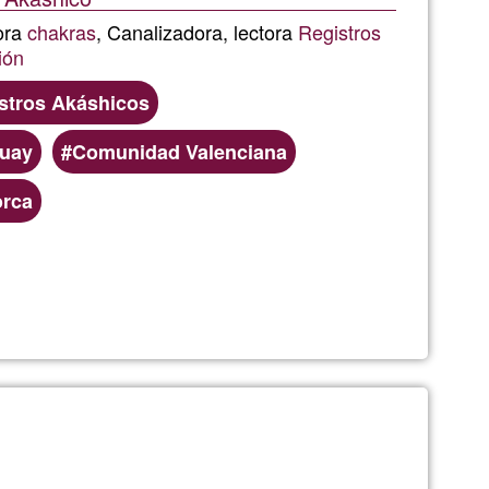
Ğ1
ora
chakras
, Canalizadora, lectora
Registros
ión
stros Akáshicos
uay
Comunidad Valenciana
rca
n,
acion,