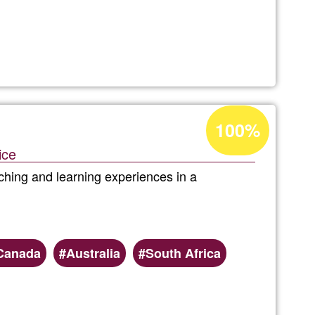
a
Acceptance
100%
percentage
ice
of
aching and learning experiences in a
Ğ1
Canada
Australia
South Africa