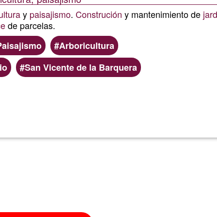
ultura
y
paisajismo
.
Construción
y mantenimiento de
jar
ce
de parcelas.
Paisajismo
Arboricultura
io
San Vicente de la Barquera
Lee más
sobre
Raices