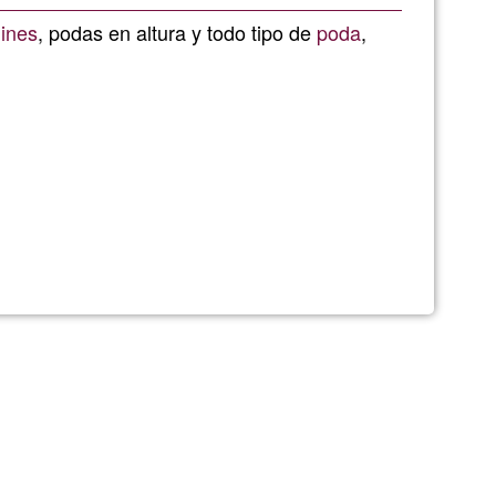
de
dines
, podas en altura y todo tipo de
poda
,
G1