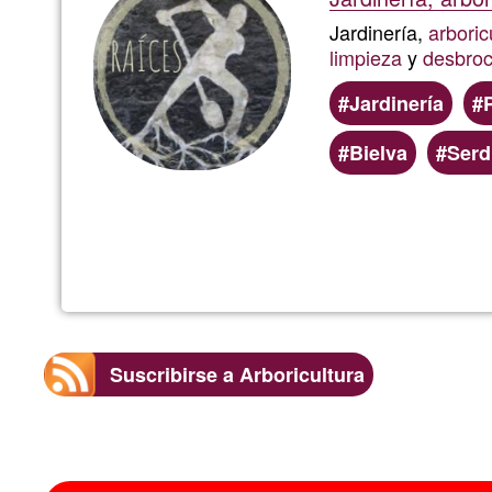
Jardinería,
arboric
limpieza
y
desbro
Jardinería
Bielva
Serd
Suscribirse a Arboricultura