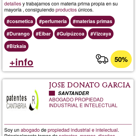
detalles
y trabajamos con materia prima propia en su
mayoría , consiguiendo
productos
únicos.
cosmetica
perfumeria
materias primas
Durango
Eibar
Guipúzcoa
Vizcaya
Bizkaia
50%
+info
JOSE DONATO GARCIA
SANTANDER
ABOGADO PROPIEDAD
INDUSTRIAL E INTELECTUAL
Soy un
abogado
de
propiedad industrial e intelectual
.
Principalmente temas de
patentes
,
marcas
,
diseños