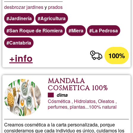
desbrozar
jardines
y
prados
Jardinería
Agricultura
San Roque de Riomiera
Miera
La Pedrosa
Cantabria
100%
+info
MANDALA
COSMETICA 100%
NATURAL
dima
Cósmética , Hidrolatos, Oleatos ,
perfumes, plantas...100% natural
Creamos cosmética a la carta personalizada, porque
consideramos que cada individuo es único, cuidamos los