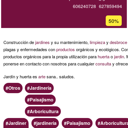
606240728
627859494
Porcentaj
50%
de
aceptaci
de
Construcción de
jardines
y su mantenimiento,
limpieza
y
desbroce
G1
plagas y enfermedades con
productos
orgánicos y ecológicos. Con
productos orgánicos para la propia utilización para
huerta
o
jardin
. 
ponerse en contacto con nosotros para cualquier
consulta
y ofrecer
Jardín y huerta es
arte
sana.. saludos.
Ámbito
Categoria
Otros
Jardinería
Paisajismo
Arboricultura
Palabras
Jardiner
jardineria
Paisajismo
Arboricultur