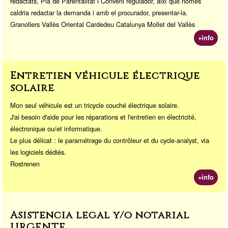
redactats, Pla de Parentalitat i Conveni regulador, així que només
caldria redactar la demanda i amb el procurador, presentar-la.
Granollers Vallès Oriental Cardedeu Catalunya Mollet del Vallès
+info
Entretien véhicule électrique
solaire
Mon seul véhicule est un tricycle couché électrique solaire.
J'ai besoin d'aide pour les réparations et l'entretien en électricité,
électronique ou/et informatique.
Le plus délicat : le paramétrage du contrôleur et du cycle-analyst, via
les logiciels dédiés.
Rostrenen
+info
Asistencia legal y/o notarial
URGENTE