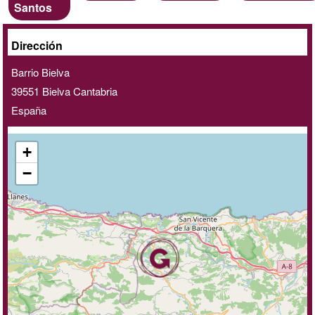
clave
Santos
A
Dirección
domicilio
Barrio Bielva
/
39551
Bielva
Cantabria
online
España
+
−