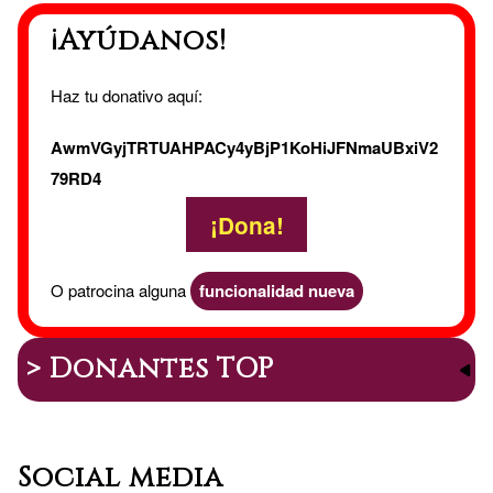
¡Ayúdanos!
Haz tu donativo aquí:
AwmVGyjTRTUAHPACy4yBjP1KoHiJFNmaUBxiV2
79RD4
¡Dona!
O patrocina alguna
funcionalidad nueva
> Donantes TOP
Social media