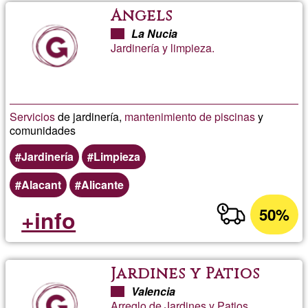
Ángels
La Nucia
Jardinería y limpieza.
Servicios
de jardinería,
mantenimiento de piscinas
y
comunidades
Jardinería
Limpieza
Alacant
Alicante
50%
+info
Jardines y Patios
Valencia
Arreglo de Jardines y Patios