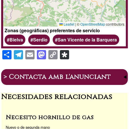
Leaflet
|
©
OpenStreetMap
contributors
Zonas (geográficas) preferentes de servicio
Bielva
Serdio
San Vicente de la Barquera
S
T
E
M
C
Di
h
el
m
a
o
a
ar
e
ail
st
p
s
> Contacta amb l'anunciant
e
gr
o
y
p
a
d
Li
or
Necesidades relacionadas
m
o
n
a
n
k
Necesito hornillo de gas
Nuevo o de segunda mano