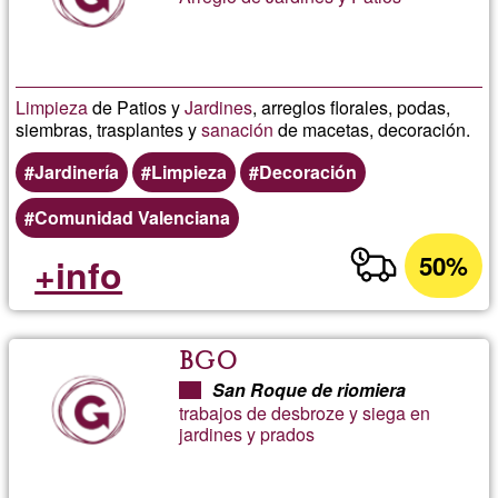
Limpieza
de Patios y
Jardines
, arreglos florales, podas,
siembras, trasplantes y
sanación
de macetas, decoración.
Jardinería
Limpieza
Decoración
Comunidad Valenciana
50%
+info
BGO
San Roque de riomiera
trabajos de desbroze y siega en
jardines y prados