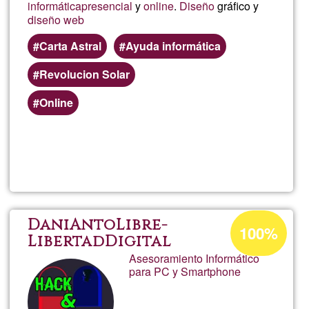
informática
presencial
y
online
.
Diseño
gráfico y
diseño web
Carta Astral
Ayuda informática
Revolucion Solar
Online
Lee más
sobre
Marta
Porcentaje
DaniAntoLibre-
100%
de
LibertadDigital
Asesoramiento Informático
aceptación
para PC y Smartphone
de
G1