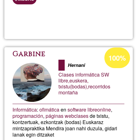
Lee más
sobre
Ayuda
y
Porcentaje
Garbiñe
100%
de
servici
Hernani
aceptación
Clases informática SW
de
GNU
libre,euskera,
txistu(bodas),recorridos
G1
montaña
-
Informática
:
ofimática
en
software libre
online
,
LINUX
programación
,
páginas web
clases
de txistu,
kontzertuak, ezkontzak (bodas) Euskaraz
mintzapraktika Mendira joan nahi duzula, gidari
lanak egin ditzaket