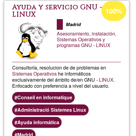
Y
Porcentaje
Ayuda y servicio GNU -
100%
de
LINUX
AYUDA
aceptación
Madrid
de
CON
Asesoramiento, instalación,
G1
Sistemas Operativos y
programas GNU - LINUX
SEGUR
EN
Consultoría, resolucion de de problemas en
Sistemas Operativos
he informáticos
MÓVIL
exclusivamente del ámbito de/en GNU -
LINUX
.
Enfocado con preferencia a nivel del usuario.
Y
Conseil en informatique
ORDEN
Administració Sistemes Linux
Ayuda informática
Madrid