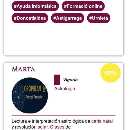
Ayuda informática
Formació online
Donostialdea
Astigarraga
Urnieta
Lee más
sobre
Garbiñe
Porcentaje
Marta
50%
de
Viguria
aceptación
Astrología.
de
G1
Lectura e interpretación astrológica de
carta natal
y revolución
solar
.
Clases
de