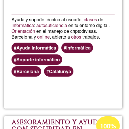
Ayuda y soporte técnico al usuario,
clases
de
informática
:
autosuficiencia
en tu entorno digital.
Orientación
en el manejo de criptodivisas.
Barcelona y
online
, abierto a
otros
trabajos.
Ayuda informática
Informática
Soporte informático
Barcelona
Catalunya
Lee más
sobre
Informá
a
Porcentaje
ASESORAMIENTO Y AYUDA
100%
de