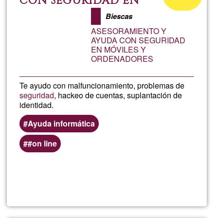
CON SEGURIDAD EN
domicil
MÓVILES Y ORDENADORES
aceptación
Biescas
de
ASESORAMIENTO Y
G1
AYUDA CON SEGURIDAD
EN MÓVILES Y
ORDENADORES
Te ayudo con malfuncionamiento, problemas de
seguridad
, hackeo de cuentas, suplantación de
identidad.
Ayuda informática
#on line
Lee más
sobre
ASESO