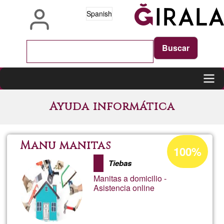
Pasar
Spanish
al
contenido
principal
Main
Ayuda informática
navigation
Porcentaje
Manu manitas
100%
de
Tiebas
aceptación
Manitas a domicilio -
de
Asistencia online
G1