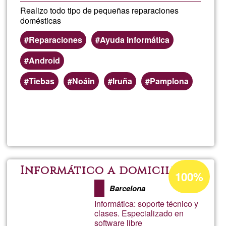
Realizo todo tipo de pequeñas reparaciones
domésticas
Reparaciones
Ayuda informática
Android
Tiebas
Noáin
Iruña
Pamplona
Lee más
sobre
Manu
manitas
Porcentaje
Informático a domicilio
100%
de
Barcelona
aceptación
Informática: soporte técnico y
de
clases. Especializado en
software libre
G1