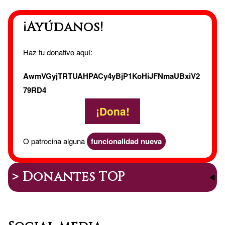
¡Ayúdanos!
Haz tu donativo aquí:
AwmVGyjTRTUAHPACy4yBjP1KoHiJFNmaUBxiV2
79RD4
¡Dona!
O patrocina alguna
funcionalidad nueva
> Donantes TOP