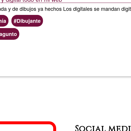
a y de dibujos ya hechos Los digitales se mandan digita
nía
Dibujante
agunto
Lee más
sobre
Dibujante
Social med