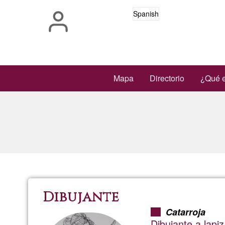
Pasar
Spanish
al
contenido
principal
Main
Mapa
Directorio
¿Qué e
navigation
Dibujante
Catarroja
Dibujante a lapiz