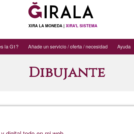
XIRA LA MONEDA |
XIRA'L SISTEMA
s la G1?
Añade un servicio / oferta / necesidad
Ayuda
Dibujante
 y digital todo en mi web