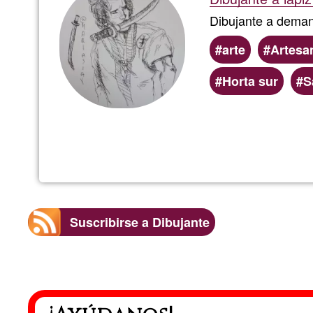
Dibujante a demand
arte
Artesa
Horta sur
S
Suscribirse a Dibujante