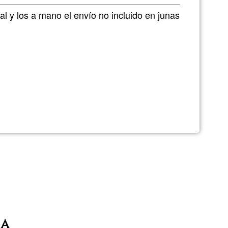
de
l y los a mano el envío no incluido en junas
G1
ia