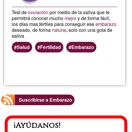
Test de
ovulación
por medio de la saliva que te
permitirá conocer mucho
mejor
y de forma fácil,
los días mas fértiles para conseguir ese
embarazo
deseado, de forma
natural
, solo con una gota de
saliva
Salud
Fertilidad
Embarazo
Lee más
sobre
Test
de
Suscribirse a Embarazo
ovulaci
¡Ayúdanos!
por