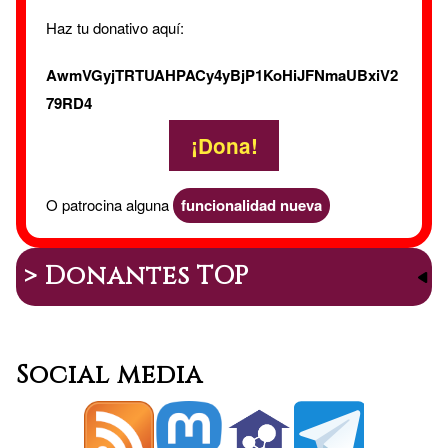
saliva
Haz tu donativo aquí:
AwmVGyjTRTUAHPACy4yBjP1KoHiJFNmaUBxiV2
79RD4
¡Dona!
O patrocina alguna
funcionalidad nueva
> Donantes TOP
Social media