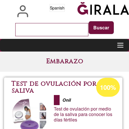
Pasar
Spanish
al
contenido
principal
Main
Embarazo
navigation
Porcentaje
Test de ovulación por
100%
de
saliva
aceptación
Onil
de
Test de ovulación por medio
G1
de la saliva para conocer los
días fértiles