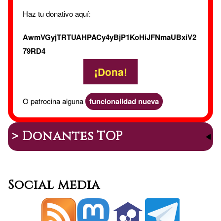
saliva
Haz tu donativo aquí:
AwmVGyjTRTUAHPACy4yBjP1KoHiJFNmaUBxiV2
79RD4
¡Dona!
O patrocina alguna
funcionalidad nueva
> Donantes TOP
Social media