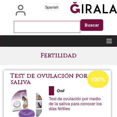
Pasar
Spanish
al
contenido
principal
Main
Fertilidad
navigation
Porcentaje
Test de ovulación por
100%
de
saliva
aceptación
Onil
de
Test de ovulación por medio
G1
de la saliva para conocer los
días fértiles