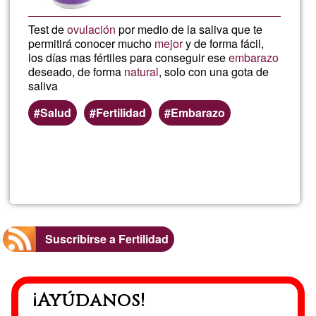
Test de
ovulación
por medio de la saliva que te
permitirá conocer mucho
mejor
y de forma fácil,
los días mas fértiles para conseguir ese
embarazo
deseado, de forma
natural
, solo con una gota de
saliva
Salud
Fertilidad
Embarazo
Lee más
sobre
Test
de
Suscribirse a Fertilidad
ovulaci
¡Ayúdanos!
por