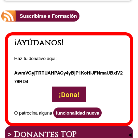
Suscribirse a Formación
¡Ayúdanos!
Haz tu donativo aquí:
AwmVGyjTRTUAHPACy4yBjP1KoHiJFNmaUBxiV2
79RD4
¡Dona!
O patrocina alguna
funcionalidad nueva
> Donantes TOP