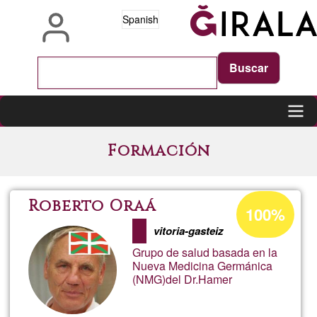
Pasar
Spanish
al
contenido
principal
Main
Formación
navigation
Porcentaje
Roberto Oraá
100%
de
vitoria-gasteiz
aceptación
Grupo de salud basada en la
de
Nueva Medicina Germánica
(NMG)del Dr.Hamer
G1