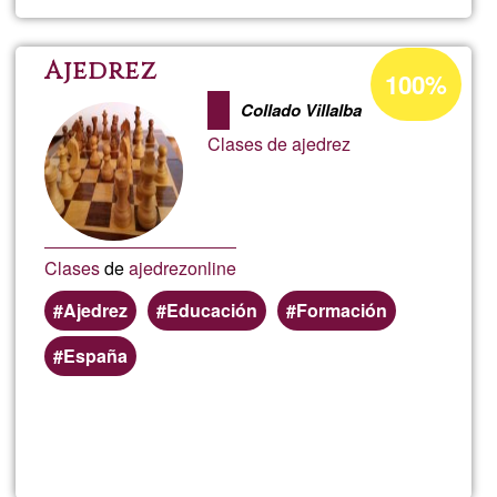
Membre
FabLab
Porcentaje
Ajedrez
100%
de
Santand
Collado Villalba
aceptación
Clases de ajedrez
de
1
G1
a
Clases
de
ajedrez
online
Ajedrez
Educación
Formación
España
Lee más
sobre
Ajedrez