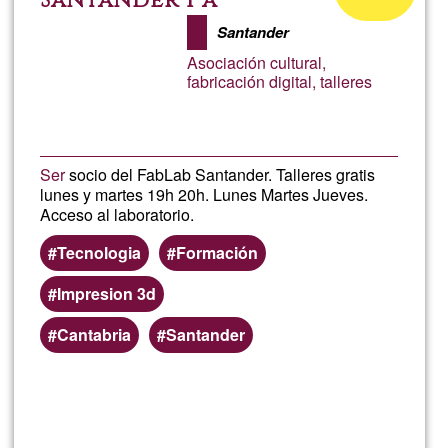
Santander 1 a
Bioinge
aceptación
Santander
de
Cuantic
Asociación cultural,
G1
fabricación digital, talleres
Ser
socio del FabLab Santander. Talleres gratis
lunes y martes 19h 20h. Lunes Martes Jueves.
Acceso al laboratorio.
Tecnologia
Formación
Impresion 3d
Cantabria
Santander
Lee más
sobre