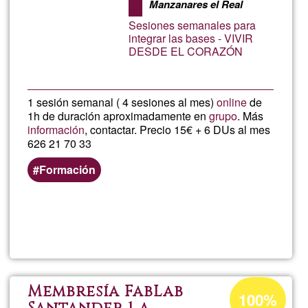
Manzanares el Real
de
Sesiones semanales para
G1
integrar las bases - VIVIR
DESDE EL CORAZÓN
1 sesión semanal ( 4 sesiones al mes)
online
de
1h de duración aproximadamente en
grupo
. Más
información
, contactar. Precio 15€ + 6 DUs al mes
626 21 70 33
Formación
Lee más
sobre
Curso
de
Porcentaje
Membresía FabLab
100%
de