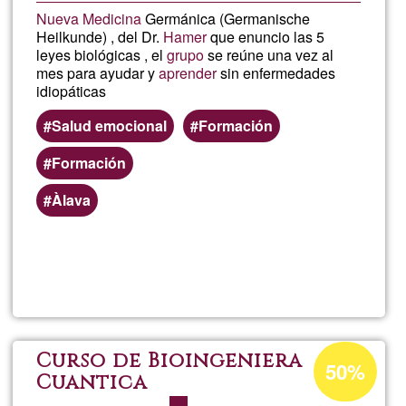
Nueva Medicina
Germánica (Germanische
Heilkunde) , del Dr.
Hamer
que enuncio las 5
leyes biológicas , el
grupo
se reúne una vez al
mes para ayudar y
aprender
sin enfermedades
idiopáticas
Salud emocional
Formación
Formación
Àlava
Lee más
sobre
Roberto
Oraá
Porcentaje
Curso de Bioingeniera
50%
de
Cuantica
aceptación