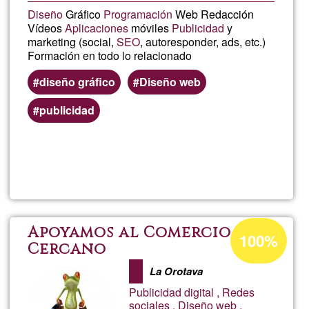
Diseño
Gráfico
Programación
Web Redacción
Vídeos
Aplicaciones
móviles
Publicidad
y
marketing (social,
SEO
, autoresponder, ads, etc.)
Formación en todo lo relacionado
diseño gráfico
Diseño web
publicidad
Lee más
sobre
Alberto
Moreno
Porcentaje
Apoyamos al Comercio
100%
de
Cercano
aceptación
La Orotava
de
Publicidad digital , Redes
G1
sociales , Diseño web ,