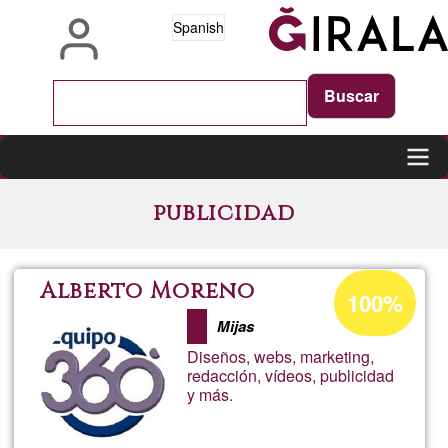
Pasar
Spanish
al
contenido
principal
Main
publicidad
navigation
Porcentaje
Alberto Moreno
100%
de
Mijas
aceptación
Diseños, webs, marketing,
de
redacción, vídeos, publicidad
y más.
G1