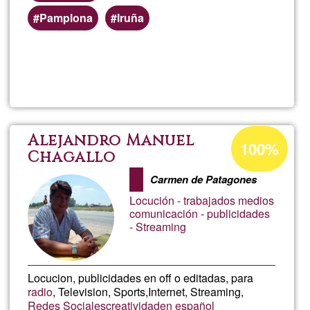
Pamplona
Iruña
Lee más
sobre
Iokin
erviti
Porcentaje
Alejandro Manuel
100%
de
Chagallo
cipiti
aceptación
Carmen de Patagones
de
Locución - trabajados medios
G1
comunicación - publicidades
- Streaming
Locucion, publicidades en off o editadas, para
radio
, Television, Sports,Internet, Streaming,
Redes Sociales
creatividad
en español