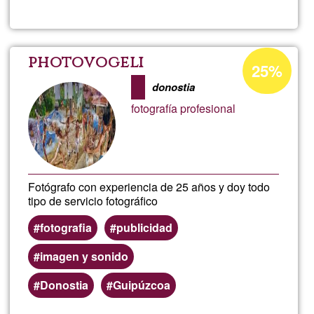
Uakix
te
Porcentaje
photovogeli
25%
de
cuenta
donostia
aceptación
fotografía profesional
de
G1
Fotógrafo con experiencia de 25 años y doy todo
tipo de servicio fotográfico
fotografia
publicidad
imagen y sonido
Donostia
Guipúzcoa