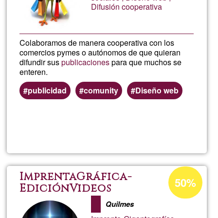
Difusión cooperativa
Colaboramos de manera cooperativa con los
comercios pymes o autónomos de que quieran
difundir sus
publicaciones
para que muchos se
enteren.
publicidad
comunity
Diseño web
Lee más
sobre
Apoyam
al
Porcentaje
ImprentaGráfica-
50%
de
EdiciónVideos
Comerc
aceptación
Quilmes
de