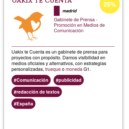
Uakix te cuenta
25%
de
madrid
aceptación
Gabinete de Prensa -
de
Promoción en Medios de
Comunicación
G1
Uakix te Cuenta es un gabinete de prensa para
proyectos con propósito. Damos visibilidad en
medios oficiales y alternativos, con estrategias
personalizadas,
trueque
o
moneda
G1.
Comunicación
publicidad
redacción de textos
España
Lee más
sobre