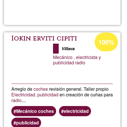
Lee más
sobre
photovo
Porcentaje
Iokin erviti cipiti
100%
de
Villava
aceptación
Mecánico , electricista y
de
publicidad radio
G1
Arreglo de
coches
revisión general. Taller propio
Electricidad
.
publicidad
en creación de cuñas para
radio
....
Mecánico coches
electricidad
publicidad