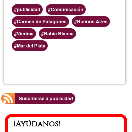
publicidad
Comunicación
Carmen de Patagones
Buenos Aires
Viedma
Bahia Blanca
Mar del Plata
Lee más
sobre
Alejand
Manuel
Suscribirse a publicidad
Chagall
¡Ayúdanos!