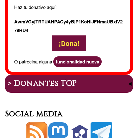
Haz tu donativo aquí:
AwmVGyjTRTUAHPACy4yBjP1KoHiJFNmaUBxiV2
79RD4
¡Dona!
O patrocina alguna
funcionalidad nueva
> Donantes TOP
Social media