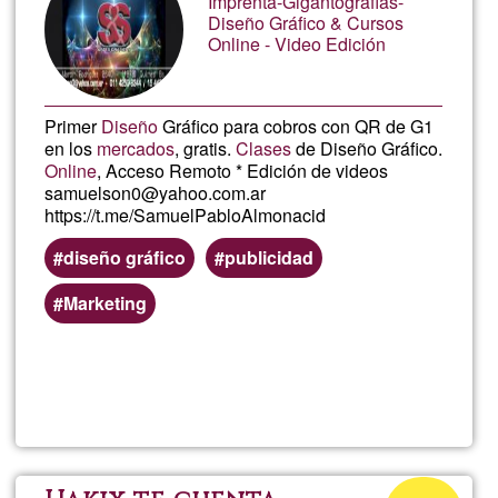
Cercan
Imprenta-Gigantografías-
G1
Diseño Gráfico & Cursos
Online - Video Edición
Primer
Diseño
Gráfico para cobros con QR de G1
en los
mercados
, gratis.
Clases
de Diseño Gráfico.
Online
, Acceso Remoto * Edición de videos
samuelson0@yahoo.com.ar
https://t.me/SamuelPabloAlmonacid
diseño gráfico
publicidad
Marketing
Lee más
sobre
Imprent
Edición
Porcentaje