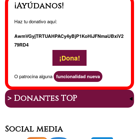
¡Ayúdanos!
Haz tu donativo aquí:
AwmVGyjTRTUAHPACy4yBjP1KoHiJFNmaUBxiV2
79RD4
¡Dona!
O patrocina alguna
funcionalidad nueva
> Donantes TOP
Social media