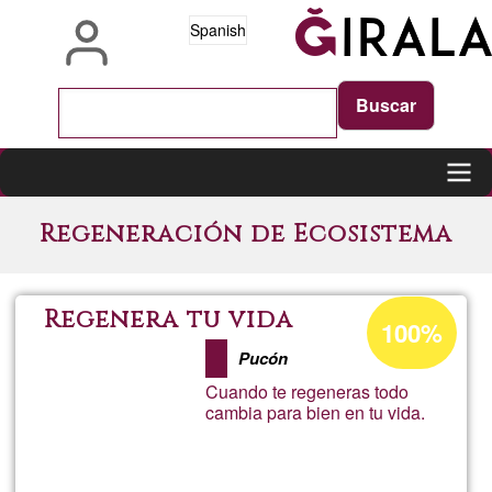
Pasar
Spanish
al
contenido
principal
Main
Regeneración de Ecosistema
navigation
Porcentaje
Regenera tu vida
100%
de
Pucón
aceptación
Cuando te regeneras todo
de
cambia para bien en tu vida.
G1