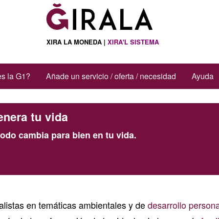
XIRA LA MONEDA |
XIRA'L SISTEMA
s la G1?
Añade un servicio / oferta / necesidad
Ayuda
nera tu vida
odo cambia para bien en tu vida.
alistas en temáticas ambientales y de
desarrollo persona