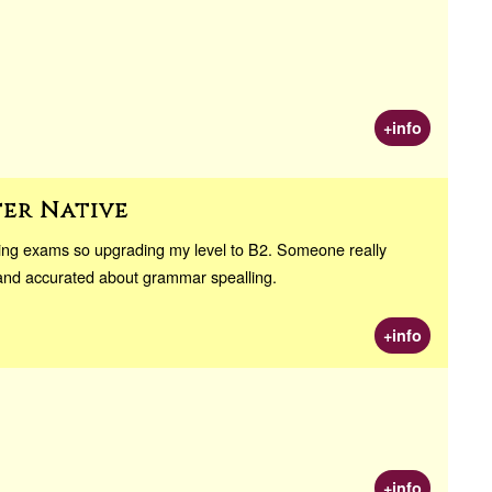
+info
ter Native
nning exams so upgrading my level to B2. Someone really
e and accurated about grammar spealling.
+info
+info