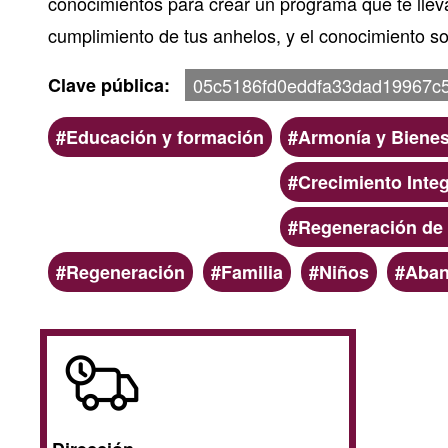
conocimientos para crear un programa que te lleva
cumplimiento de tus anhelos, y el conocimiento s
Clave pública
05c5186fd0eddfa33dad19967c
Ámbito
Categoria
Educación y formación
Armonía y Bienes
Crecimiento Integ
Regeneración de
Palabras
Regeneración
Familia
Niños
Aba
clave
A
domicilio
/