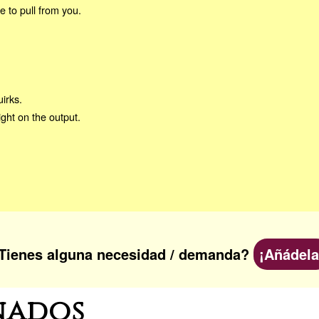
e to pull from you.
irks.
ght on the output.
Tienes alguna necesidad / demanda?
¡Añádela
nados