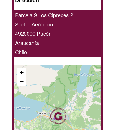
Dirección
online
Parcela 9 Los Cipreces 2
Sector Aeródromo
4920000
Pucón
Araucanía
Chile
+
−