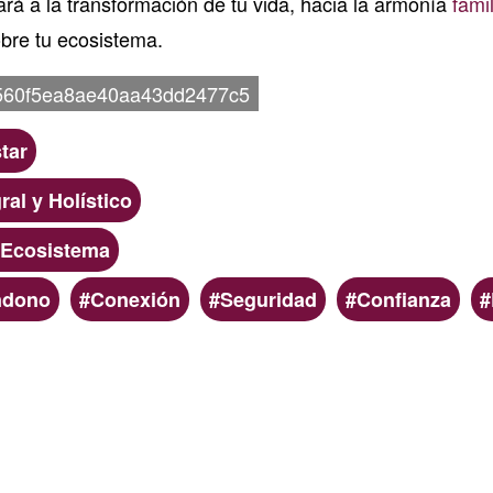
rá a la transformación de tu vida, hacia la armonía
famil
obre tu ecosistema.
560f5ea8ae40aa43dd2477c5
tar
ral y Holístico
 Ecosistema
ndono
Conexión
Seguridad
Confianza