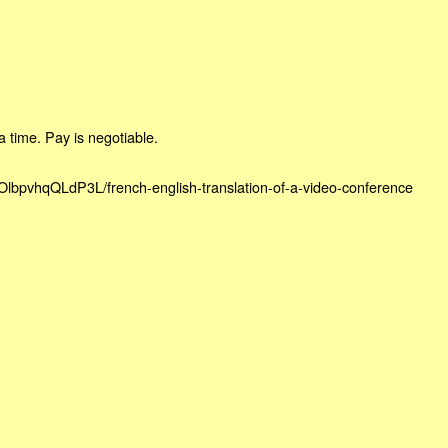
a time. Pay is negotiable.
OlbpvhqQLdP3L/french-english-translation-of-a-video-conference