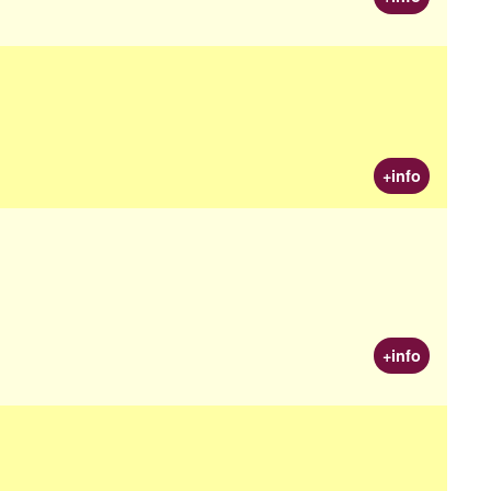
+info
+info