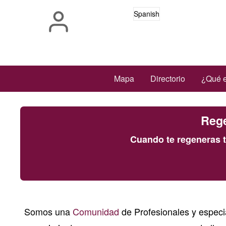
Pasar
Spanish
al
contenido
principal
Main
Mapa
Directorio
¿Qué e
navigation
Rege
Cuando te regeneras t
Somos una
Comunidad
de Profesionales y especi