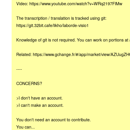
Video: https://www.youtube.com/watch?v=WRq2197FlMw
The transcription / translation is tracked using git:
https://git.32bit.cafe/likho/laborde-visio1
Knowledge of git is not required. You can work on portions at 
Related: https://www.gchange.fr/#/app/market/view/AZUugZH
----
CONCERNS?
>I don't have an account.
>I can't make an account.
You don't need an account to contribute.
You can...