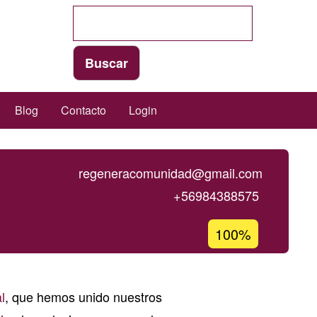
Blog
Contacto
Login
regeneracomunidad@gmail.com
+56984388575
Porcentaje
100%
de
aceptación
de
l
, que hemos unido nuestros
G1