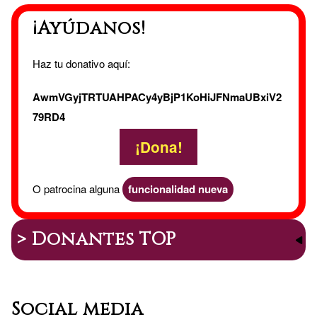
¡Ayúdanos!
Haz tu donativo aquí:
AwmVGyjTRTUAHPACy4yBjP1KoHiJFNmaUBxiV2
79RD4
¡Dona!
O patrocina alguna
funcionalidad nueva
> Donantes TOP
Social media