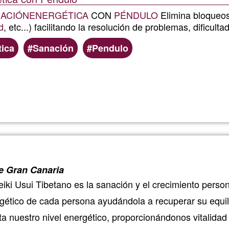
ACIÓN
ENERGÉTICA
CON
PÉNDULO
Elimina bloqueos
d
, etc...) facilitando la resolución de problemas, dificul
tica
Sanación
Pendulo
Lee más
sobre
Daniela
Luppi
e Gran Canaria
iki Usui Tibetano es la sanación y el crecimiento perso
gético de cada persona ayudándola a recuperar su equil
 nuestro nivel energético, proporcionándonos vitalidad