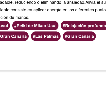
adable, reduciendo o eliminando la ansiedad.Alivia el suf
miento consiste en aplicar energía en los diferentes punt
ición de manos.
usui
Reiki de Mikao Usui
Relajación profunda
 Gran Canaria
Las Palmas
Gran Canaria
Lee más
sobre
Reiki
Usui
Tibetano