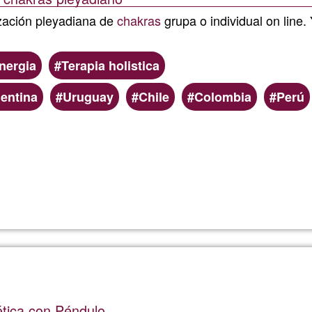
zación pleyadiana de
chakras
grupa o individual on line
nergia
Terapia holistica
entina
Uruguay
Chile
Colombia
Perú
Lee más
sobre
Carolinda
tica con Péndulo