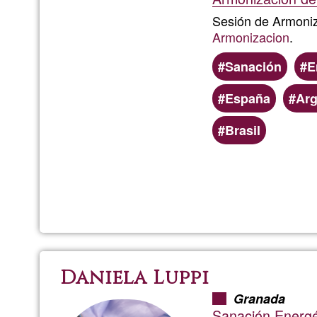
Sesión de Armoni
Armonizacion
.
Sanación
E
España
Arg
Brasil
Daniela Luppi
Granada
Sanación Energé