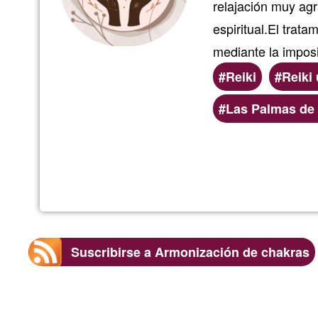
relajación muy agr
espiritual.El trata
mediante la impos
Reiki
Reiki 
Áreas
Las Palmas de
de
servicio
(geográficas)
preferentes
Suscribirse a Armonización de chakras