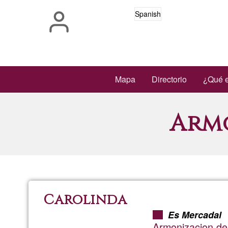
Pasar
Spanish
al
contenido
principal
Main
Mapa
Directorio
¿Qué e
navigation
Arm
Carolinda
Es Mercadal
Armonizacion de