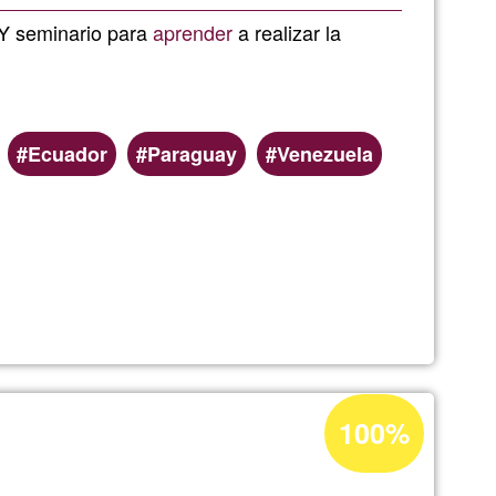
de
. Y seminario para
aprender
a realizar la
G1
Ecuador
Paraguay
Venezuela
Porcentaje
100%
de
aceptación