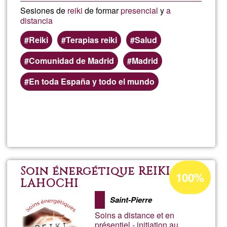
Sesiones de
reiki
de formar
presencial
y
a
distancia
Reiki
Terapias reiki
Salud
Comunidad de Madrid
Madrid
En toda España y todo el mundo
Lee más
sobre
Alberto
Porcentaje
Soin énergétique REIKI
100%
de
LAHOCHI
aceptación
Saint-Pierre
de
Soins a distance et en
G1
présentiel - initiation au