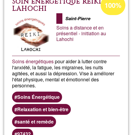
Soin énergétique REIKI
100%
de
LAHOCHI
aceptación
Saint-Pierre
de
Soins a distance et en
G1
présentiel - initiation au
Lahochi
Soins énergétiques
pour aider à lutter contre
l'anxiété, la fatigue, les migraines, les nuits
agitées, et aussi la dépression. Vise à améliorer
l'état physique, mental et émotionnel des
personnes.
Soins Énergétique
Relaxation et bien-être
santé et remède
97432