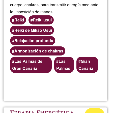
cuerpo, chakras, para transmitir energía mediante
la imposición de manos.
Reiki
Reiki usui
Reiki de Mikao Usui
Relajación profunda
Armonización de chakras
Áreas
Las Palmas de
Las
Gran
de
Gran Canaria
Palmas
Canaria
servicio
(geográficas)
Lee más
sobre
preferentes
Reiki
Usui
Porcentaje