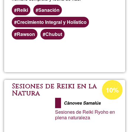
Reiki
Sanación
Crecimiento Integral y Holístico
Rawson
Chubut
Lee más
sobre
AURAM
Porcentaje
Sesiones de Reiki en la
10%
de
Natura
aceptación
Cànoves Samalús
de
Sesiones de Reiki Ryoho en
G1
plena naturaleza