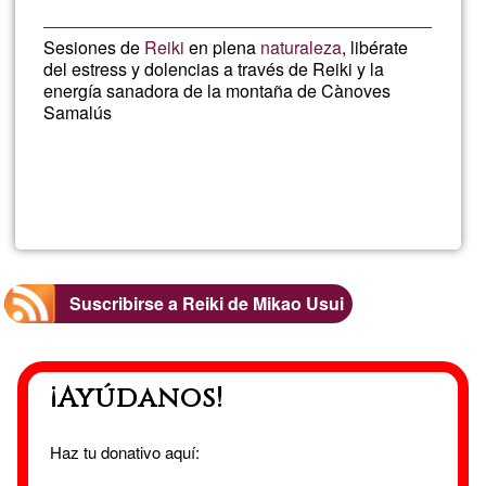
Sesiones de
Reiki
en plena
naturaleza
, libérate
del estress y dolencias a través de Reiki y la
energía sanadora de la montaña de Cànoves
Samalús
Lee más
sobre
Sesion
de
Suscribirse a Reiki de Mikao Usui
Reiki
¡Ayúdanos!
en
la
Haz tu donativo aquí: