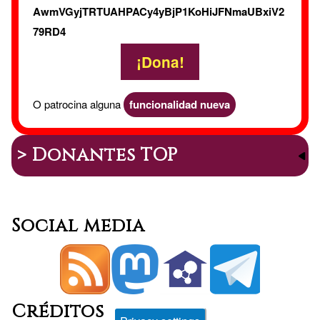
Natura
AwmVGyjTRTUAHPACy4yBjP1KoHiJFNmaUBxiV2
79RD4
¡Dona!
O patrocina alguna
funcionalidad nueva
> Donantes TOP
Social media
Créditos