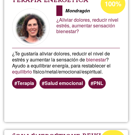
Terapia Energética
100%
de
Tibetan
Mondragón
aceptación
¿Aliviar dolores, reducir nivel
de
estrés, aumentar sensación
bienestar?
G1
¿Te gustaría aliviar dolores, reducir el nivel de
estrés y aumentar la sensación de
bienestar
?
Ayudo a equilibrar energía, para restablecer el
equilibrio
físico/metal/emocional/espiritual.
Terapia
Salud emocional
PNL
Lee más
sobre
Terapia
Energét
Porcentaje