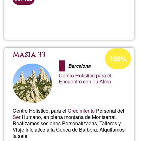
Lee más
sobre
Soin
énergét
Porcentaje
Masia 33
100%
de
REIKI
Barcelona
aceptación
Centro Holístico para el
de
LAHOC
Encuentro con Tú Alma
G1
Centro Holístico, para el
Crecimiento
Personal del
Ser
Humano, en plena montaña de Montserrat.
Realizamos sesiones Personalizadas, Talleres y
Viaje Iniciático a la Conca de Barbera. Alquilamos
la sala