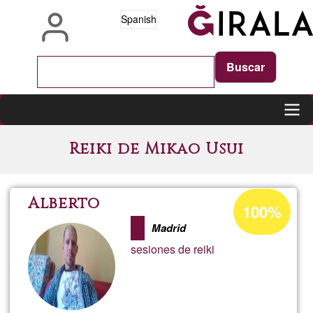
Pasar
Spanish
al
contenido
principal
Main
Reiki de Mikao Usui
navigation
Porcentaje
Alberto
100%
de
Madrid
aceptación
sesiones de reiki
de
G1