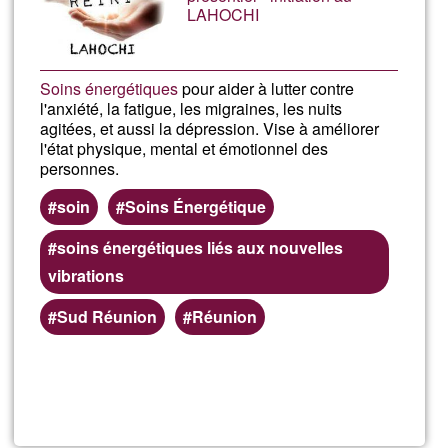
LAHOCHI
Soins énergétiques
pour aider à lutter contre
l'anxiété, la fatigue, les migraines, les nuits
agitées, et aussi la dépression. Vise à améliorer
l'état physique, mental et émotionnel des
personnes.
soin
Soins Énergétique
soins énergétiques liés aux nouvelles
vibrations
Sud Réunion
Réunion
Lee más
sobre
Soin