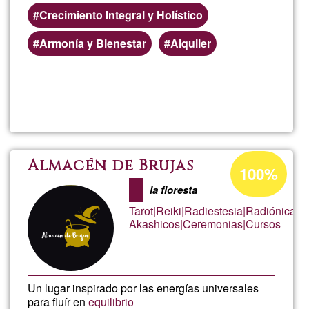
Crecimiento Integral y Holístico
Armonía y Bienestar
Alquiler
Lee más
sobre
Masia
33
Porcentaje
Almacén de Brujas
100%
de
la floresta
aceptación
Tarot|Reiki|Radiestesia|Radiónica|R
de
Akashicos|Ceremonias|Cursos
G1
Un lugar inspirado por las energías universales
para fluír en
equilibrio