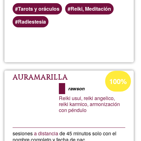
Tarots y oráculos
Reiki, Meditación
Radiestesia
Lee más
sobre
Almacé
de
Porcentaje
AURAMARILLA
100%
de
Brujas
rawson
aceptación
Reiki usui, reiki angelico,
de
reiki karmico, armonización
con péndulo
G1
sesiones
a distancia
de 45 minutos solo con el
nombre completo y fecha de nac.