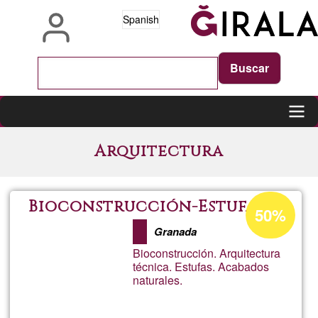
Pasar
Spanish
al
contenido
principal
Main
Arquitectura
navigation
Porcentaje
Bioconstrucción-Estufas
50%
de
Granada
aceptación
Bioconstrucción. Arquitectura
de
técnica. Estufas. Acabados
naturales.
G1