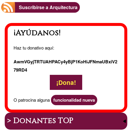
Suscribirse a Arquitectura
¡Ayúdanos!
Haz tu donativo aquí:
AwmVGyjTRTUAHPACy4yBjP1KoHiJFNmaUBxiV2
79RD4
¡Dona!
O patrocina alguna
funcionalidad nueva
> Donantes TOP