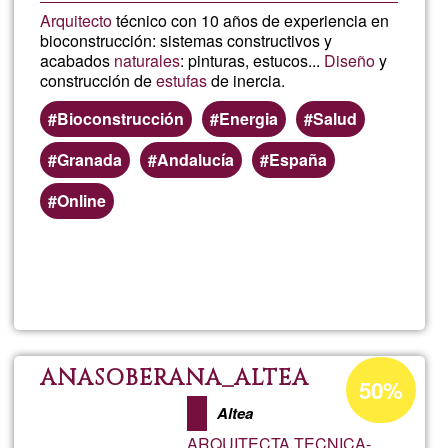
Arquitecto
técnico con 10 años de experiencia en
bioconstrucción: sistemas constructivos y
acabados
naturales
: pinturas, estucos...
Diseño
y
construcción de
estufas
de inercia.
Bioconstrucción
Energia
Salud
Granada
Andalucía
España
Online
Lee más
sobre
Biocons
Estufas
Porcentaje
ANASOBERANA_ALTEA
50%
de
Altea
aceptación
ARQUITECTA TECNICA-