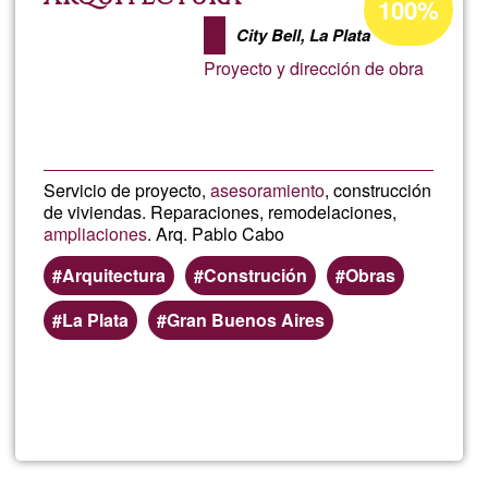
100%
de
City Bell, La Plata
aceptación
Proyecto y dirección de obra
de
G1
Servicio de proyecto,
asesoramiento
, construcción
de viviendas. Reparaciones, remodelaciones,
ampliaciones
. Arq. Pablo Cabo
Arquitectura
Construción
Obras
La Plata
Gran Buenos Aires
Lee más
sobre
Arquite