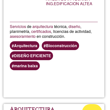
de
ING.EDIFICACION ALTEA
G1
Servicios
de
arquitectura
técnica,
diseño
,
planimetría,
certificados
, licencias de actividad,
asesoramiento
en construcción.
Arquitectura
Bioconstrucción
DISEÑO EFICIENTE
marina baixa
Lee más
sobre
ANASO
Porcentaje
Arquitectura