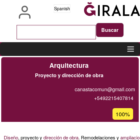
Pasar
Spanish
al
contenido
principal
Main
Arquitectura
navigation
Proyecto y dirección de obra
canastacomun@gmail.com
+5492215407814
Porcentaje
100%
de
aceptación
de
Diseño
, proyecto y
dirección de obra
. Remodelaciones y
ampliaci