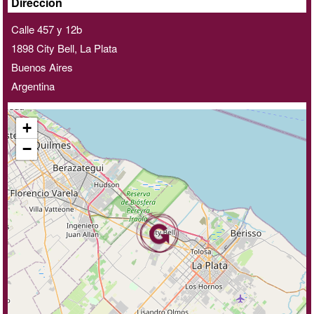
A
Dirección
domicilio
Calle 457 y 12b
/
1898
City Bell, La Plata
online
Buenos Aires
Argentina
+
−