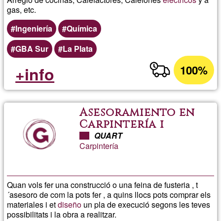
gas, etc.
Ingeniería
Química
GBA Sur
La Plata
100%
+info
Asesoramiento en
Carpintería i
construcciones de
QUART
Carpintería
madera
Quan vols fer una construcció o una feina de fusteria , t
´asesoro de com la pots fer , a quins llocs pots comprar els
materiales i et
diseño
un pla de execució segons les teves
possibilitats i la obra a realitzar.