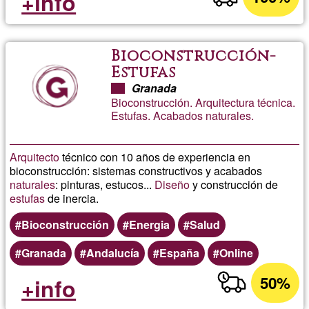
+info
Bioconstrucción-
Estufas
Granada
Bioconstrucción. Arquitectura técnica.
Estufas. Acabados naturales.
Arquitecto
técnico con 10 años de experiencia en
bioconstrucción: sistemas constructivos y acabados
naturales
: pinturas, estucos...
Diseño
y construcción de
estufas
de inercia.
Bioconstrucción
Energia
Salud
Granada
Andalucía
España
Online
50%
+info