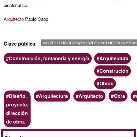
G1
bioclimático.
Arquitecto
Pablo Cabo.
Clave pública
kirYZPhzXFtWGU7x8yPeX8ZDSXnb1HdE6EsJoLYZGw
Ámbito
Categoria
Construcción, fontanería y energía
Arquitectura
Construción
Obras
Palabras
Diseño,
Arquitectura
Arquitecto
Obra
clave
proyecto,
dirección
de obra.