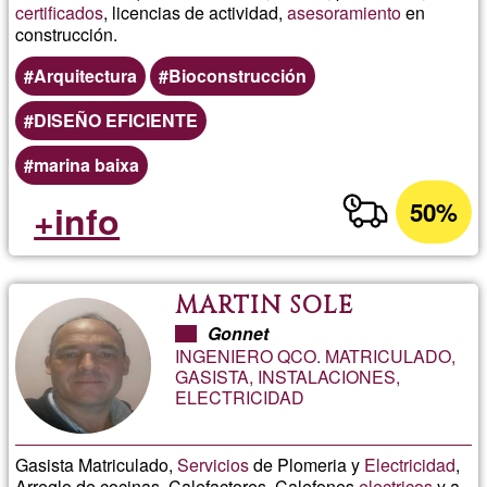
certificados
, licencias de actividad,
asesoramiento
en
construcción.
Arquitectura
Bioconstrucción
DISEÑO EFICIENTE
marina baixa
50%
+info
MARTIN SOLÉ
Gonnet
INGENIERO QCO. MATRICULADO,
GASISTA, INSTALACIONES,
ELECTRICIDAD
Gasista Matriculado,
Servicios
de Plomeria y
Electricidad
,
Arreglo de cocinas, Calefactores, Calefones
electricos
y a