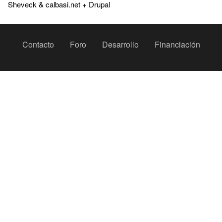
Sheveck
&
calbasi.net
+
Drupal
Peu
Contacto
Foro
Desarrollo
Financiación