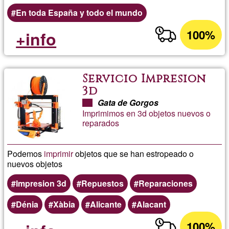
En toda España y todo el mundo
100%
+info
Servicio Impresion
3d
Gata de Gorgos
Imprimimos en 3d objetos nuevos o
reparados
Podemos
imprimir
objetos que se han estropeado o
nuevos objetos
Impresion 3d
Repuestos
Reparaciones
Dénia
Xàbia
Alicante
Alacant
100%