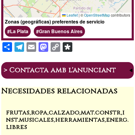
Leaflet
|
©
OpenStreetMap
contributors
Zonas (geográficas) preferentes de servicio
La Plata
Gran Buenos Aires
S
T
E
M
C
Di
h
el
m
a
o
a
ar
e
ail
st
p
s
> Contacta amb l'anunciant
e
gr
o
y
p
a
d
Li
or
Necesidades relacionadas
m
o
n
a
n
k
frutas,ropa,calzado,mat.constr,i
nst.musicales,herramientas,energ.
libres