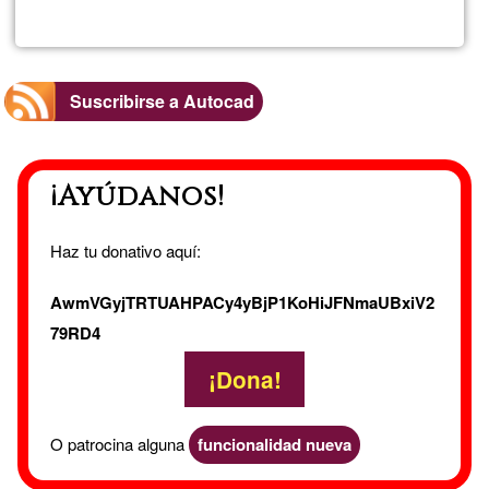
Electric
Suscribirse a Autocad
¡Ayúdanos!
Haz tu donativo aquí:
AwmVGyjTRTUAHPACy4yBjP1KoHiJFNmaUBxiV2
79RD4
¡Dona!
O patrocina alguna
funcionalidad nueva