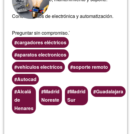
Conocimientos de electrónica y automatización.
Preguntar sin compromiso.`
cargadores eléctricos
aparatos electronicos
vehículos electrícos
soporte remoto
Autocad
Áreas
Alcalá
Madrid
Madrid
Guadalajara
de
de
Noreste
Sur
servicio
Henares
(geográficas)
preferentes
Lee más
sobre