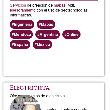
Servicios
de creación de
mapas
, Mdt,
asesoramiento
con el uso de geotecnologias
informaticas.
Ingeniería
Mapas
Mendoza
Argentina
Online
España
México
Lee más
sobre
Geoserv
Electricista
Ofrezco servicios de electricista.
Instalación, diseño, mantenimiento y soporte.