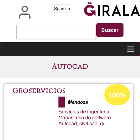
Pasar
Spanish
al
contenido
principal
Main
Autocad
navigation
Porcentaje
Geoservicios
100%
de
Mendoza
aceptación
Servicios de ingeniería.
de
Mapas, uso de software.
Autocad, civil cad, qu
G1