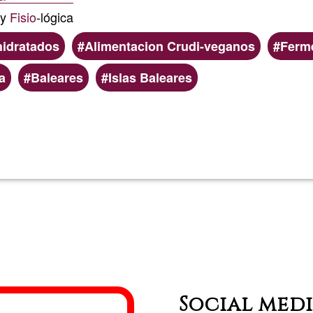
y
 y
Fisio
-lógica
bebidas
hidratados
Alimentacion Crudi-veganos
Ferm
fermentad
a
Baleares
Islas Baleares
Lee más
sobre
Chuchoria
Social med