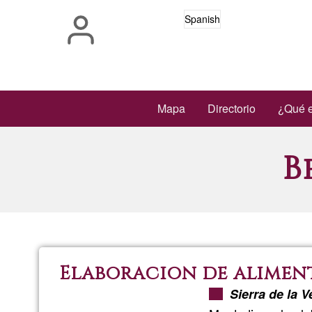
Pasar
Spanish
al
contenido
principal
Main
Mapa
Directorio
¿Qué e
navigation
B
Elaboracion de alimen
Sierra de la 