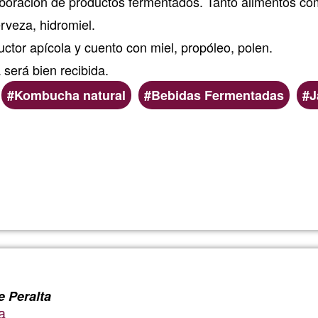
aboración de productos fermentados. Tanto alimentos co
rveza, hidromiel.
tor apícola y cuento con miel, propóleo, polen.
 será bien recibida.
Kombucha natural
Bebidas Fermentadas
J
Lee más
sobre
Elaboraci
de
alimento
e Peralta
a