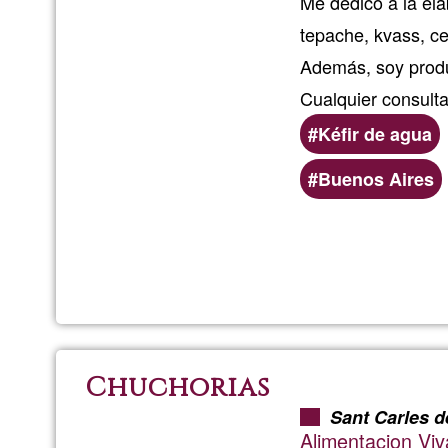
Me dedico a la el
tepache, kvass, ce
Además, soy produc
Cualquier consulta
Kéfir de agua
Áreas
Buenos Aires
de
servicio
(geográficas)
preferentes
Chuchorias
Sant Carles d
Alimentacion Viv