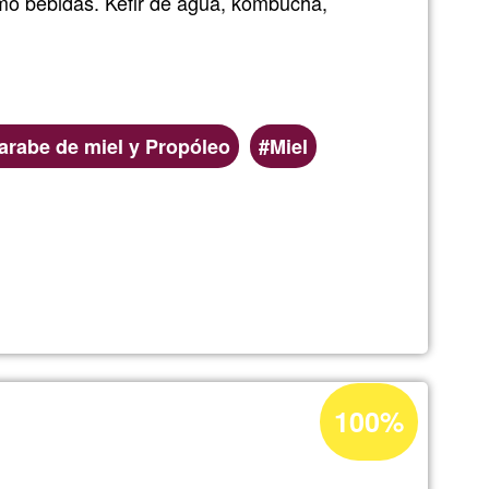
mo bebidas. Kéfir de agua, kombucha,
arabe de miel y Propóleo
Miel
on
Porcentaje
100%
de
aceptación