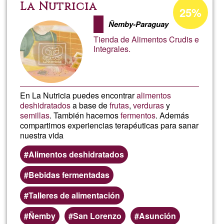
Alcazar
Porcentaje
La Nutricia
25%
de
Ñemby-Paraguay
aceptación
Tienda de Alimentos Crudis e
de
Integrales.
G1
En La Nutricia puedes encontrar
alimentos
deshidratados
a base de
frutas
,
verduras
y
semillas
. También hacemos
fermentos
. Además
compartimos experiencias terapéuticas para sanar
nuestra vida
Alimentos deshidratados
Bebidas fermentadas
Talleres de alimentación
Ñemby
San Lorenzo
Asunción