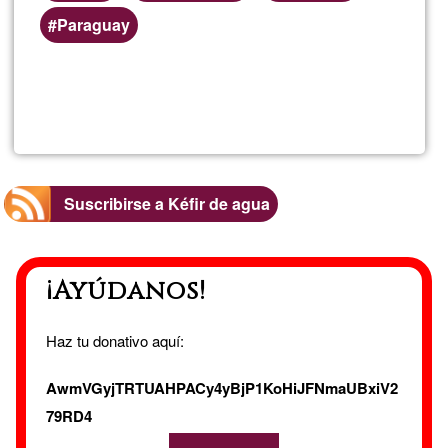
Paraguay
Lee más
sobre
La
Nutricia
Suscribirse a Kéfir de agua
¡Ayúdanos!
Haz tu donativo aquí:
AwmVGyjTRTUAHPACy4yBjP1KoHiJFNmaUBxiV2
79RD4