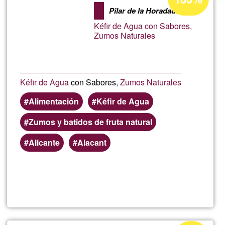
de
aliment
Pilar de la Horadada
aceptación
Kéfir de Agua con Sabores,
de
y
Zumos Naturales
G1
bebidas
Kéfir de Agua
con Sabores,
Zumos Naturales
ferment
Alimentación
Kéfir de Agua
Zumos y batidos de fruta natural
Alicante
Alacant
Lee más
sobre
Emi