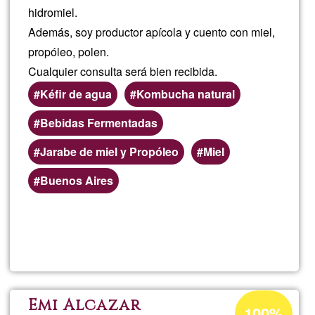
hidromiel.
Además, soy productor apícola y cuento con miel,
propóleo, polen.
Cualquier consulta será bien recibida.
Kéfir de agua
Kombucha natural
Bebidas Fermentadas
Jarabe de miel y Propóleo
Miel
Áreas
Buenos Aires
de
servicio
Lee más
sobre
(geográficas)
preferentes
Elabora
de
Porcentaje
Emi Alcazar
100%