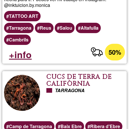
@inktuicion.by.monica
TATTOO ART
Tarragona
Reus
Salou
Altafulla
Cambrils
50%
+info
CUCS DE TERRA DE
CALIFÒRNIA
TARRAGONA
Camp de Tarragona
Baix Ebre
Ribera d'Ebre