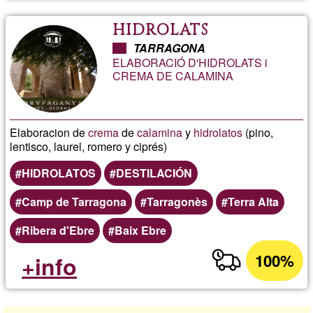
HIDROLATS
TARRAGONA
ELABORACIÓ D'HIDROLATS i
CREMA DE CALAMINA
Elaboracion de
crema
de
calamina
y
hidrolatos
(pino,
lentisco, laurel, romero y ciprés)
HIDROLATOS
DESTILACIÓN
Camp de Tarragona
Tarragonès
Terra Alta
Ribera d'Ebre
Baix Ebre
100%
+info