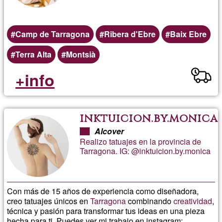
Camp de Tarragona
Ribera d'Ebre
Baix Ebre
Terra Alta
Montsià
+info
inktuicion.by.monica
Alcover
Realizo tatuajes en la provincia de
Tarragona. IG: @inktuicion.by.monica
Con más de 15 años de experiencia como diseñadora,
creo tatuajes únicos en
Tarragona
combinando
creatividad
,
técnica y pasión para transformar tus ideas en una pieza
hecha para ti. Puedes ver mi trabajo en instagram: