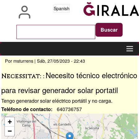
Pasar
Spanish
al
contenido
principal
Por
msturrens
|
Sáb, 27/05/2023 - 22:43
Main
navigation
Necesito técnico electrónico
Necessitat:
para revisar generador solar portatil
Tengo generador solar eléctrico portátil y no carga.
Teléfono de contacto
640736757
Ubicación
+
−