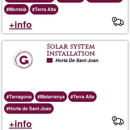
Montsià
Terra Alta
+info
Solar system
Installation
Horta De Sant Joan
Tarragona
Matarranya
Terra Alta
Horta de Sant Joan
+info