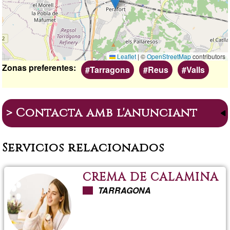
Leaflet
|
©
OpenStreetMap
contributors
Zonas preferentes
Tarragona
Reus
Valls
> Contacta amb l'anunciant
Servicios relacionados
CREMA DE CALAMINA
TARRAGONA