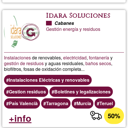
Idara Soluciones
Cabanes
Gestión energía y residuos
Instalaciones
de renovables,
electricidad
,
fontanería
y
gestión de residuos
y aguas residuales,
baños secos
,
biofiltros, fosas de oxidación completa...
Instalaciones Eléctricas y renovables
Gestion residuos
Boletines y legalizaciones
País Valencià
Tarragona
Murcia
Teruel
50%
+info