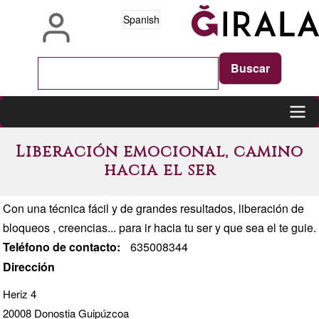
Pasar
Spanish
al
contenido
principal
Main
Liberación emocional, camino
navigation
hacia el ser
Con una técnica fácil y de grandes resultados, liberación de
bloqueos , creencias... para ir hacia tu ser y que sea el te guie.
Teléfono de contacto
635008344
Dirección
Heriz 4
20008
Donostia
Guipúzcoa