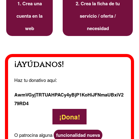
1. Crea una
2. Crea la ficha de tu
cuenta en la
servicio / oferta /
web
necesidad
¡Ayúdanos!
Haz tu donativo aquí:
AwmVGyjTRTUAHPACy4yBjP1KoHiJFNmaUBxiV2
79RD4
¡Dona!
O patrocina alguna
funcionalidad nueva