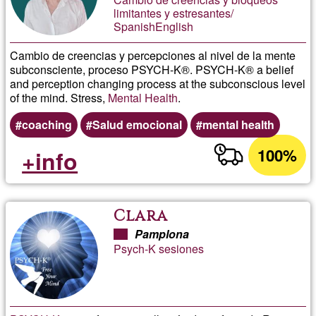
limitantes y estresantes/
SpanishEnglish
Cambio de creencias y percepciones al nivel de la mente
subconsciente, proceso PSYCH-K®. PSYCH-K® a belief
and perception changing process at the subconscious level
of the mind. Stress,
Mental Health
.
coaching
Salud emocional
mental health
100%
+info
Clara
Pamplona
Psych-K sesiones