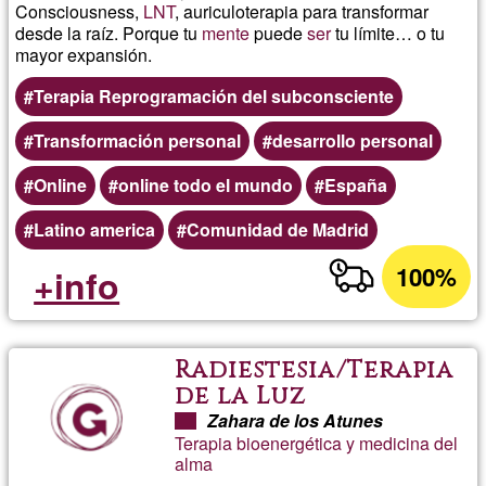
Consciousness,
LNT
, auriculoterapia para transformar
desde la raíz. Porque tu
mente
puede
ser
tu límite… o tu
mayor expansión.
Terapia Reprogramación del subconsciente
Transformación personal
desarrollo personal
Online
online todo el mundo
España
Latino america
Comunidad de Madrid
100%
+info
Radiestesia/Terapia
de la Luz
Zahara de los Atunes
Terapia bioenergética y medicina del
alma