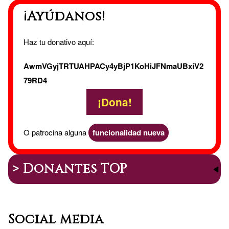
¡Ayúdanos!
Haz tu donativo aquí:
AwmVGyjTRTUAHPACy4yBjP1KoHiJFNmaUBxiV2
79RD4
¡Dona!
O patrocina alguna
funcionalidad nueva
> Donantes TOP
Social media