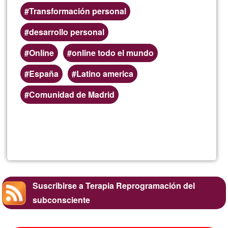
Transformación personal
desarrollo personal
Online
online todo el mundo
España
Latino america
Comunidad de Madrid
Lee más
sobre
Reprog
mental
Suscribirse a Terapia Reprogramación del
subconsciente