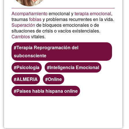
Acompañamiento
emocional y
terapia emocional
,
traumas
fobias
y problemas recurrentes en la vida.
Superación
de bloqueos emocionales o de
situaciones de crisis o vacíos existenciales.
Cambios
vitales.
Terapia Reprogramación del
subconsciente
Psicologia
Inteligencia Emocional
ALMERIA
Online
Paises habla hispana online
Lee más
sobre
Arantza