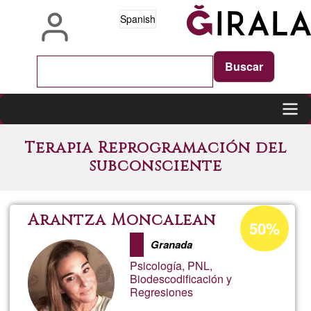
Pasar
Spanish
al
contenido
principal
Main
Terapia Reprogramación del
navigation
subconsciente
Porcentaje
Arantza Moncalean
50%
de
Granada
aceptación
Psicología, PNL,
de
Biodescodificación y
Regresiones
G1