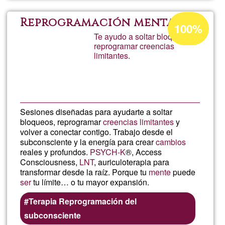
Moncal
Porcentaje
Reprogramación mental
100%
de
Te ayudo a soltar bloqueos,
reprogramar creencias
aceptación
limitantes.
de
G1
Sesiones diseñadas para ayudarte a soltar
bloqueos, reprogramar
creencias limitantes
y
volver a conectar contigo. Trabajo desde el
subconsciente y la energía para crear
cambios
reales y profundos.
PSYCH-K
®, Access
Consciousness,
LNT
, auriculoterapia para
transformar desde la raíz. Porque tu
mente
puede
ser
tu límite… o tu mayor expansión.
Terapia Reprogramación del
subconsciente