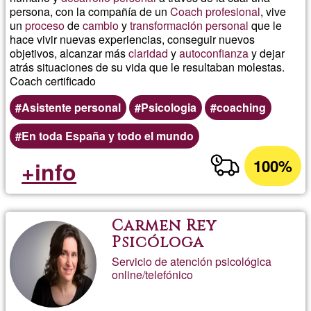
persona, con la compañía de un
Coach
profesional
, vive
un
proceso
de
cambio
y
transformación personal
que le
hace vivir nuevas experiencias, conseguir nuevos
objetivos, alcanzar más
claridad
y
autoconfianza
y dejar
atrás situaciones de su vida que le resultaban molestas.
Coach certificado
Asistente personal
Psicologia
coaching
En toda España y todo el mundo
100%
+info
Carmen Rey
Psicóloga
Servicio de atención psicológica
online/telefónico