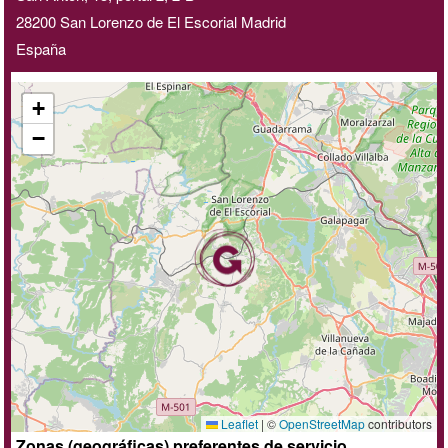
28200
San Lorenzo de El Escorial
Madrid
España
+
−
Leaflet
|
©
OpenStreetMap
contributors
Zonas (geográficas) preferentes de servicio