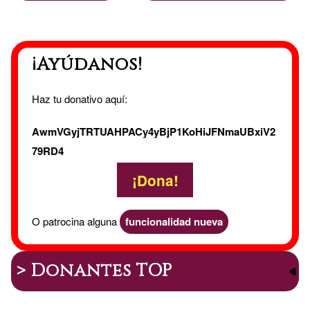
¡Ayúdanos!
Haz tu donativo aquí:
AwmVGyjTRTUAHPACy4yBjP1KoHiJFNmaUBxiV2
79RD4
¡Dona!
O patrocina alguna
funcionalidad nueva
> Donantes TOP