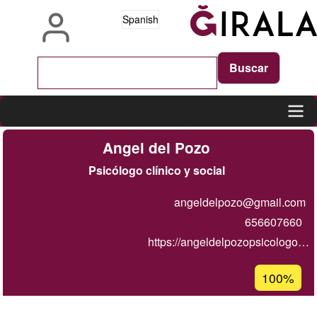
Pasar
Spanish
al
contenido
principal
Main
Angel del Pozo
navigation
Psicólogo clínico y social
angeldelpozo@gmail.com
656607660
https://angeldelpozopsicologo…
Porcentaje
100%
de
aceptación