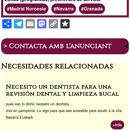
Madrid Noroeste
Navarra
Granada
S
T
E
M
C
Di
h
el
m
a
o
a
ar
e
ail
st
p
s
> Contacta amb l'anunciant
e
gr
o
y
p
a
d
Li
or
Necesidades relacionadas
m
o
n
a
n
k
Necesito un dentista para una
revisión dental y limpieza bucal
pues eso lo dicho necesito un dentista...
vivo en pamplona. Lo sigo para que sea accesible para acudir a la cita.
Navarra Euskadi
+info