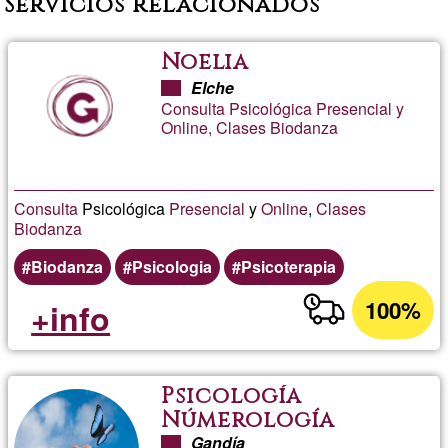
Servicios relacionados
Noelia
Elche
Consulta Psicológica Presencial y
Online, Clases Biodanza
Consulta
Psicológica
Presencial
y
Online
,
Clases
Biodanza
Biodanza
Psicologia
Psicoterapia
100%
+info
Psicología
Númerología
Talento
Gandía