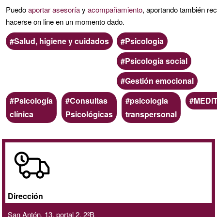
de
Puedo
aportar
asesoría
y
acompañamiento
, aportando también rec
G1
hacerse on line en un momento dado.
Ámbito
Categoria
Salud, higiene y cuidados
Psicologia
Psicología social
Gestión emocional
Palabras
Psicología
Consultas
psicologia
MEDI
clave
clínica
Psicológicas
transpersonal
A
domicilio
/
online
Dirección
San Antón, 13, portal 2, 2ºB