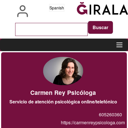
Pasar
Spanish
al
contenido
principal
Main
navigation
Carmen Rey Psicóloga
Servicio de atención psicológica online/telefónico
605260360
https://carmenreypsicologa.com