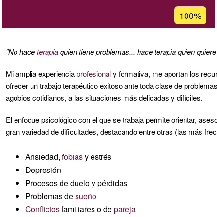
Porcentaje
100%
de
aceptación
de
"No hace
terapia
quien tiene problemas... hace terapia quien quiere 
G1
Mi amplia experiencia
profesional
y formativa, me aportan los recu
ofrecer un trabajo terapéutico exitoso ante toda clase de problema
agobios cotidianos, a las situaciones más delicadas y difíciles.
El enfoque psicológico con el que se trabaja permite orientar, ase
gran variedad de dificultades, destacando entre otras (las más frec
Ansiedad,
fobias
y estrés
Depresión
Procesos de duelo y pérdidas
Problemas de
sueño
Conflictos
familiares o de
pareja