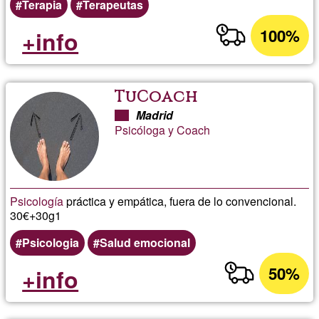
Terapia
Terapeutas
100%
+info
TuCoach
Madrid
Psicóloga y Coach
Psicología
práctica y empática, fuera de lo convencional.
30€+30g1
Psicologia
Salud emocional
50%
+info