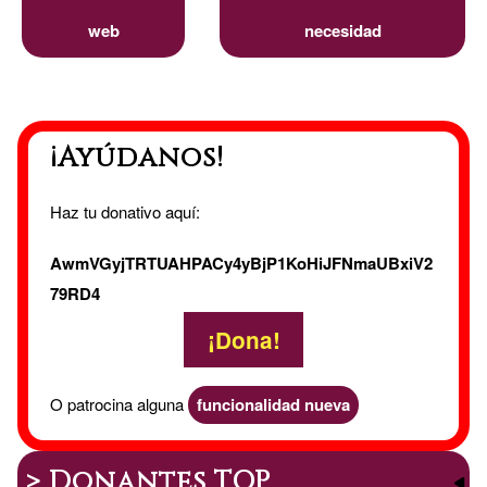
web
necesidad
¡Ayúdanos!
Haz tu donativo aquí:
AwmVGyjTRTUAHPACy4yBjP1KoHiJFNmaUBxiV2
79RD4
¡Dona!
O patrocina alguna
funcionalidad nueva
> Donantes TOP