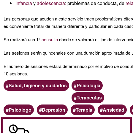
Infancia
y
adolescencia
: problemas de conducta, de
rel
Las personas que acuden a este servicio traen problemáticas difer
es conveniente tratar de manera diferente y particular en cada cas
Se realizará una 1ª
consulta
donde se valorará el tipo de intervenci
Las sesiones serán quincenales con una duración aproximada de 
El número de sesiones estará determinado por el motivo de consult
10 sesiones.
Ámbito
Categoria
Salud, higiene y cuidados
Psicologia
Terapeutas
Palabras
Psicólogo
Depresión
Terapia
Ansiedad
clave
A