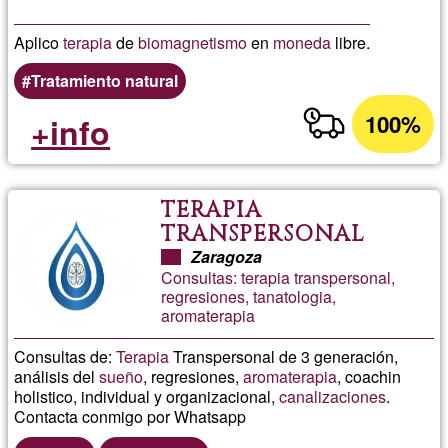
Aplico
terapia
de
biomagnetismo
en
moneda
libre.
Tratamiento natural
100%
+info
TERAPIA
TRANSPERSONAL
ZARAGOZA
Zaragoza
Consultas: terapia transpersonal,
regresiones, tanatologia,
aromaterapia
Consultas de:
Terapia
Transpersonal de 3 generación,
análisis del
sueño
, regresiones,
aromaterapia
, coachin
holistico, individual y organizacional,
canalizaciones
.
Contacta conmigo por Whatsapp