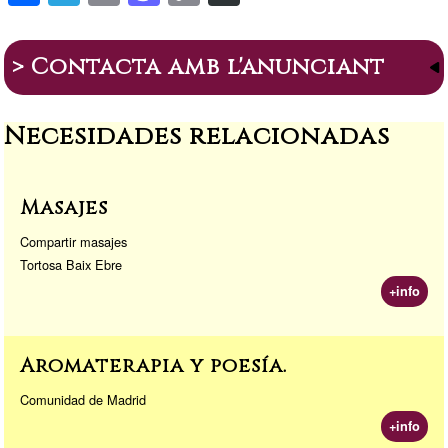
h
el
m
a
o
a
ar
e
ail
st
p
s
> Contacta amb l'anunciant
e
gr
o
y
p
a
d
Li
or
Necesidades relacionadas
m
o
n
a
n
k
Masajes
Compartir masajes
Tortosa Baix Ebre
+info
Aromaterapia y poesía.
Comunidad de Madrid
+info