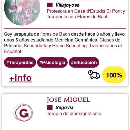
Villajoyosa
Profesora en Casa d'Estudis El Pont y
Terapeuta con Flores de Bach
Soy terapeuta de
flores de Bach
desde hace 8 años y llevo
unos 5 años estudiando Medicina Germánica.
Clases
de
Primaria,
Secundaria
y
Home Schooling
.
Traducciones
al
Español
.
Terapeutas
Psicologia
educación
100%
+info
José Miguel
Segovia
Terapia de biomagnetismo