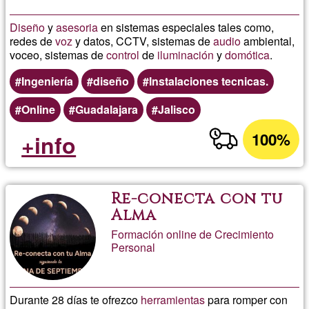
Diseño
y
asesoria
en sistemas especiales tales como,
redes de
voz
y datos, CCTV, sistemas de
audio
ambiental,
voceo, sistemas de
control
de
iluminación
y
domótica
.
Ingeniería
diseño
Instalaciones tecnicas.
Online
Guadalajara
Jalisco
100%
+info
Re-conecta con tu
Alma
Formación online de Crecimiento
Personal
Durante 28 días te ofrezco
herramientas
para romper con