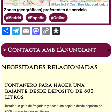
Leaflet
|
©
OpenStreetMap
contributors
Zonas (geográficas) preferentes de servicio
Madrid
España
Online
S
T
E
M
C
Di
h
el
m
a
o
a
ar
e
ail
st
p
s
> Contacta amb l'anunciant
e
gr
o
y
p
a
d
Li
or
Necesidades relacionadas
m
o
n
a
n
k
Fontanero para hacer una
bajante desde depósito de 800
litros
Instalar un grifo de fregadero y hacer una bajante desde depósito de
800litros con tubería multicapa.