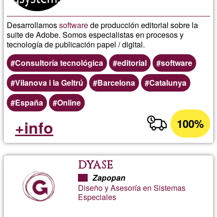
Desarrollamos
software
de producción editorial sobre la
suite de Adobe. Somos especialistas en procesos y
tecnología de publicación papel / digital.
Consultoría tecnológica
editorial
software
Vilanova i la Geltrú
Barcelona
Catalunya
España
Online
100%
+info
DYASE
Zapopan
Diseño y Asesoría en Sistemas
Especiales