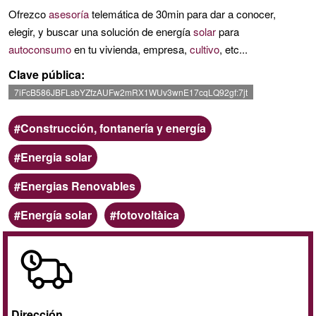
de
Ofrezco
asesoría
telemática de 30min para dar a conocer,
G1
elegir, y buscar una solución de energía
solar
para
autoconsumo
en tu vivienda, empresa,
cultivo
, etc...
Clave pública
7iFcB586JBFLsbYZfzAUFw2mRX1WUv3wnE17cqLQ92gf:7jt
Ámbito
Construcción, fontanería y energía
Categoria
Energia solar
Energias Renovables
Palabras
Energía solar
fotovoltàica
clave
A
domicilio
/
online
Dirección