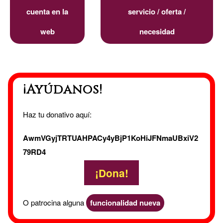
cuenta en la
servicio / oferta /
web
necesidad
¡Ayúdanos!
Haz tu donativo aquí:
AwmVGyjTRTUAHPACy4yBjP1KoHiJFNmaUBxiV2
79RD4
¡Dona!
O patrocina alguna
funcionalidad nueva