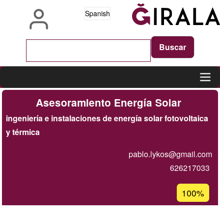
Pasar
Spanish
al
contenido
principal
Main
Asesoramiento Energía Solar
navigation
ingeniería e instalaciones de energía solar fotovoltaica
y térmica
pablo.lykos@gmail.com
626217033
Porcentaje
100%
de
aceptación