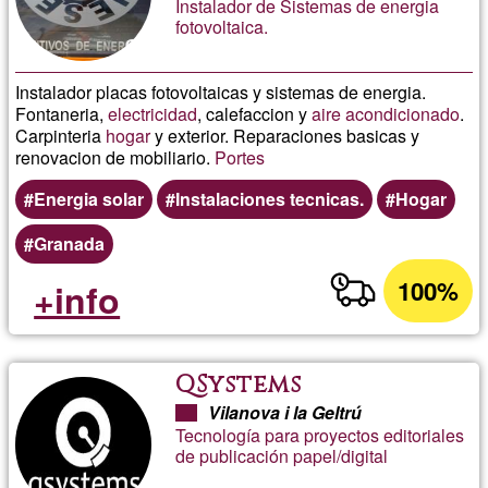
Instalador de Sistemas de energia
fotovoltaica.
Instalador placas fotovoltaicas y sistemas de energia.
Fontaneria,
electricidad
, calefaccion y
aire acondicionado
.
Carpinteria
hogar
y exterior. Reparaciones basicas y
renovacion de mobiliario.
Portes
Energia solar
Instalaciones tecnicas.
Hogar
Granada
100%
+info
QSystems
Vilanova i la Geltrú
Tecnología para proyectos editoriales
de publicación papel/digital