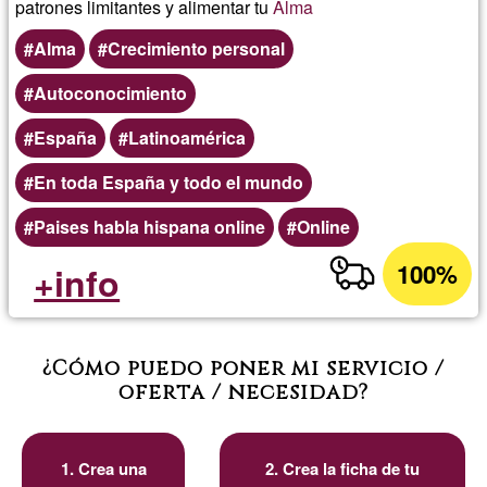
patrones limitantes y alimentar tu
Alma
Alma
Crecimiento personal
Autoconocimiento
España
Latinoamérica
En toda España y todo el mundo
Paises habla hispana online
Online
100%
+info
¿Cómo puedo poner mi servicio /
oferta / necesidad?
1. Crea una
2. Crea la ficha de tu