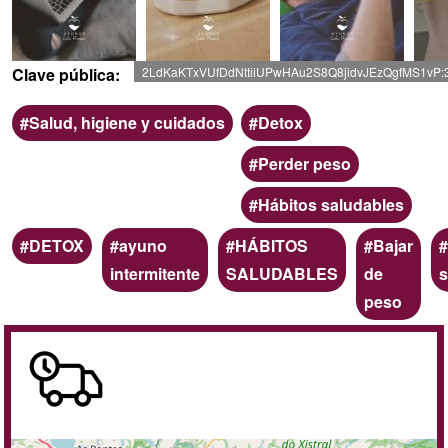
Clave pública
2LdKaKTxVUfDdNttiiUPwHAu2S8Q8jidvJEzQgfMS1vP:
Ámbito
Categoria
Salud, higiene y cuidados
Detox
Perder peso
Hábitos saludables
Palabras
DETOX
ayuno
HÁBITOS
Bajar
clave
intermitente
SALUDABLES
de
peso
A
domicilio
/
online