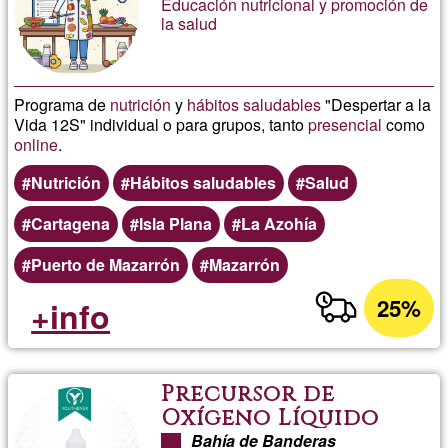
Educación nutricional y promoción de
la salud
Programa de
nutrición
y
hábitos saludables
"Despertar a la
Vida 12S" individual o para grupos, tanto
presencial
como
online
.
Nutrición
Hábitos saludables
Salud
Cartagena
Isla Plana
La Azohía
Puerto de Mazarrón
Mazarrón
25%
+info
Precursor de
Oxígeno Líquido
Bahía de Banderas