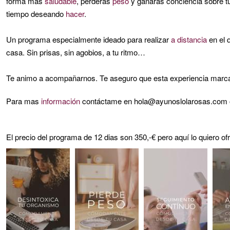
forma más
saludable
, perderás
peso
y ganarás conciencia sobre t
tiempo deseando
hacer
.
Un programa especialmente ideado para realizar
a distancia
en el 
casa. Sin prisas, sin agobios, a tu ritmo…
Te animo a acompañarnos. Te aseguro que esta experiencia marcar
Para mas
información
contáctame en
hola@ayunoslolarosas.com
El precio del programa de 12 dias son 350,-€ pero aquí lo quiero o