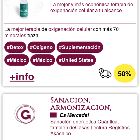
La mejor y más económica terapia de
oxigenación celular a tu alcance
La
mejor
terapia
de
oxigenación celular
con más 70
minerales
traza.
Detox
Oxígeno
Suplementación
México
México
United States
50%
+info
Sanacion,
Armonizacion,
Akásha
Es Mercadal
Sanación energética,Cuántica,
también deCasas,Lectura Registros
Akáshico