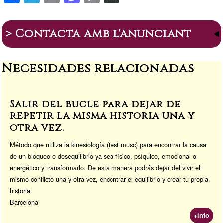
h
el
m
a
o
a
ar
e
ail
st
p
s
> Contacta amb l'anunciant
e
gr
o
y
p
a
d
Li
or
Necesidades relacionadas
m
o
n
a
n
k
Salir del bucle para dejar de
repetir la misma historia una y
otra vez.
Método que utiliza la kinesiología (test musc) para encontrar la causa
de un bloqueo o desequilibrio ya sea físico, psíquico, emocional o
energético y transformarlo. De esta manera podrás dejar del vivir el
mismo conflicto una y otra vez, encontrar el equilibrio y crear tu propia
historia.
Barcelona
+info