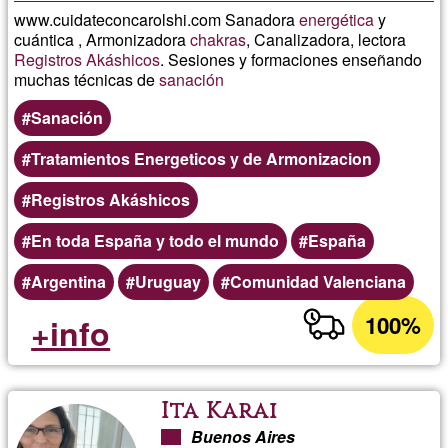
www.cuidateconcarolshi.com Sanadora
energética
y
cuántica , Armonizadora
chakras
, Canalizadora, lectora
Registros Akáshicos
. Sesiones y formaciones enseñando
muchas técnicas de
sanación
Sanación
Tratamientos Energeticos y de Armonizacion
Registros Akáshicos
En toda España y todo el mundo
España
Argentina
Uruguay
Comunidad Valenciana
100%
+info
Ita Karai
Buenos Aires