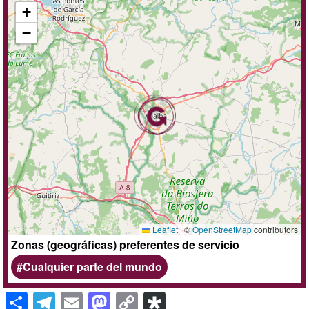
+
−
Leaflet
|
©
OpenStreetMap
contributors
Zonas (geográficas) preferentes de servicio
Cualquier parte del mundo
S
T
E
M
C
Di