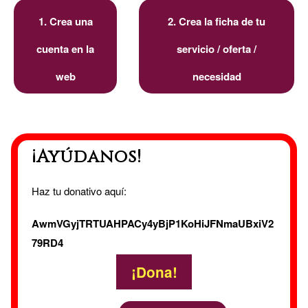
1. Crea una
2. Crea la ficha de tu
cuenta en la
servicio / oferta /
web
necesidad
¡Ayúdanos!
Haz tu donativo aquí:
AwmVGyjTRTUAHPACy4yBjP1KoHiJFNmaUBxiV2
79RD4
¡Dona!