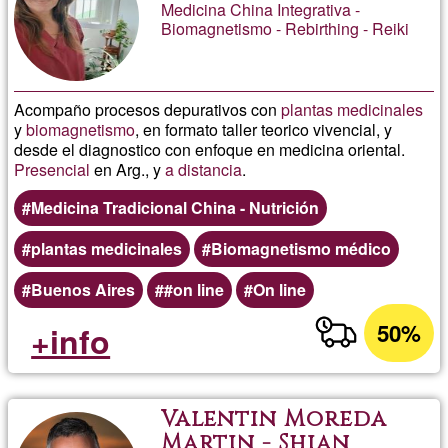
Medicina China Integrativa -
Biomagnetismo - Rebirthing - Reiki
Acompaño procesos depurativos con
plantas medicinales
y
biomagnetismo
, en formato taller teorico vivencial, y
desde el diagnostico con enfoque en medicina oriental.
Presencial
en Arg., y
a distancia
.
Medicina Tradicional China - Nutrición
plantas medicinales
Biomagnetismo médico
Buenos Aires
#on line
On line
50%
+info
Valentin Moreda
Martin - Shian