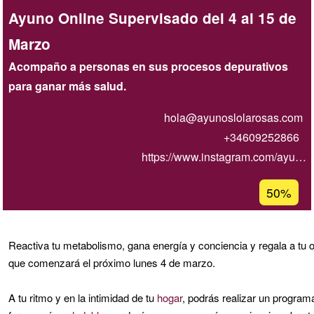
Ayuno Online Supervisado del 4 al 15 de
Marzo
Acompaño a personas en sus procesos depurativos
para ganar más salud.
hola@ayunoslolarosas.com
+34609252866
https://www.instagram.com/ayu…
Porcentaj
50%
de
aceptaci
de
Reactiva tu metabolismo, gana energía y conciencia y regala a t
G1
que comenzará el próximo lunes 4 de marzo.
A tu ritmo y en la intimidad de tu
hogar
, podrás realizar un progr