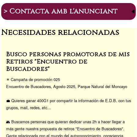
ar
e
ail
st
p
s
> Contacta amb l'anunciant
e
gr
o
y
p
a
d
Li
or
Necesidades relacionadas
m
o
n
a
n
k
Busco personas promotoras de mis
Retiros "Encuentro de
Buscadores"
✴️ Campaña de promoción 025
Encuentro de Buscadores, Agosto 2025, Parque Natural del Moncayo
💼 Quieres ganar 400G1 por compartir la información de E.D.B. con tus
grupos, mail, redes, etc...
👥 Buscamos personas que quieran dedicar unas 2h a hacer llegar a
más gente nuestra propuesta de retiros "Encuentro de Buscadores".
Gente relacionada con el mundo del autoconocimiento, consciencia,