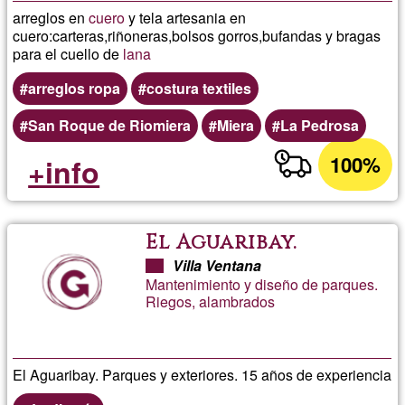
arreglos en
cuero
y tela artesania en
cuero:carteras,riñoneras,bolsos gorros,bufandas y bragas
para el cuello de
lana
arreglos ropa
costura textiles
San Roque de Riomiera
Miera
La Pedrosa
100%
+info
El Aguaribay.
Villa Ventana
Mantenimiento y diseño de parques.
Riegos, alambrados
El Aguaribay. Parques y exteriores. 15 años de experiencia