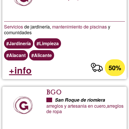
Servicios
de jardinería,
mantenimiento de piscinas
y
comunidades
Jardinería
Limpieza
Alacant
Alicante
50%
+info
BGO
San Roque de riomiera
arreglos y artesania en cuero,arreglos
de ropa