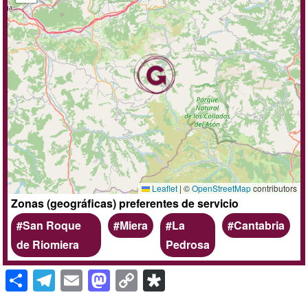
Leaflet
|
©
OpenStreetMap
contributors
Zonas (geográficas) preferentes de servicio
San Roque
Miera
La
Cantabria
de Riomiera
Pedrosa
S
T
E
M
C
Di
h
el
m
a
o
a