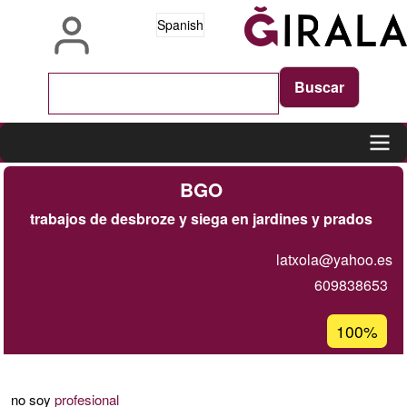
Pasar
Spanish
al
contenido
principal
Main
BGO
navigation
trabajos de desbroze y siega en jardines y prados
latxola@yahoo.es
609838653
Porcentaje
100%
de
aceptación
de
no soy
profesional