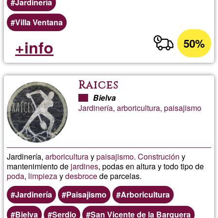
Jardinería
Villa Ventana
50%
+info
Raices
Bielva
Jardinería, arboricultura, paisajismo
Jardinería,
arboricultura
y
paisajismo
.
Construción
y
mantenimiento de
jardines
, podas en altura y todo tipo de
poda
,
limpieza
y
desbroce
de parcelas.
Jardinería
Paisajismo
Arboricultura
Bielva
Serdio
San Vicente de la Barquera