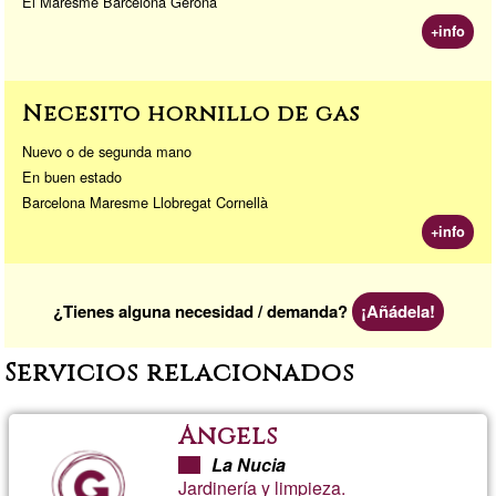
El Maresme Barcelona Gerona
+info
Necesito hornillo de gas
Nuevo o de segunda mano
En buen estado
Barcelona Maresme Llobregat Cornellà
+info
¿Tienes alguna necesidad / demanda?
¡Añádela!
Servicios relacionados
Ángels
La Nucia
Jardinería y limpieza.