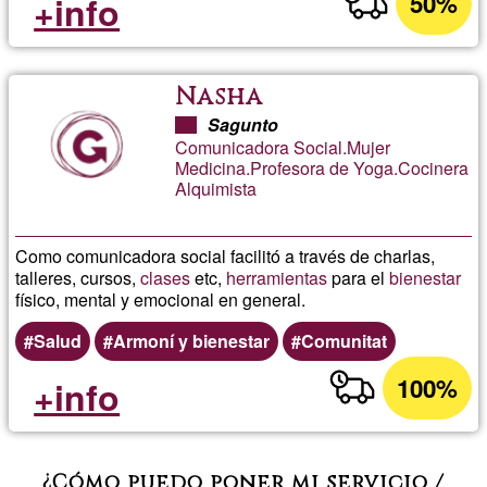
50%
+info
Nasha
Sagunto
Comunicadora Social.Mujer
Medicina.Profesora de Yoga.Cocinera
Alquimista
Como comunicadora social facilitó a través de charlas,
talleres, cursos,
clases
etc,
herramientas
para el
bienestar
físico, mental y emocional en general.
Salud
Armoní y bienestar
Comunitat
100%
+info
¿Cómo puedo poner mi servicio /