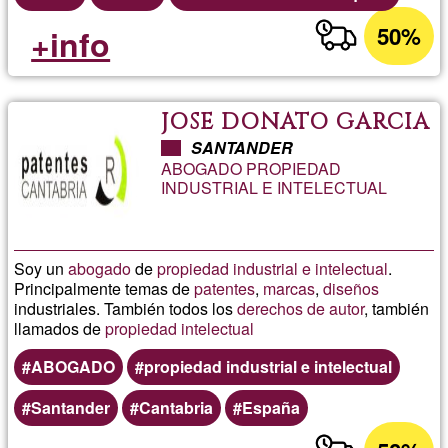
50%
+info
JOSE DONATO GARCIA
SANTANDER
ABOGADO PROPIEDAD
INDUSTRIAL E INTELECTUAL
Soy un
abogado
de
propiedad industrial e intelectual
.
Principalmente temas de
patentes
,
marcas
,
diseños
industriales. También todos los
derechos de autor
, también
llamados de
propiedad intelectual
ABOGADO
propiedad industrial e intelectual
Santander
Cantabria
España